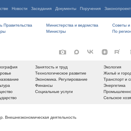
стве
Новости
Заседания
Документы
Поручения
Законопроект
ь Правительства
Министерства и ведомства
Советы и
еры
Министры
По регио
мография
Занятость и труд
Экология
ровье
Технологическое развитие
Жильё и горо
азование
Экономика. Регулирование
Транспорт и с
ьтура
Финансы
Энергетика
щество
Социальные услуги
Промышленно
ударство
Сельское хоз
ир. Внешнеэкономическая деятельность