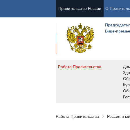
Правительство России
О Правитель
Председател
Вице-премь
Де
Работа Правительства
Здо
Обр
Кул
Об
Гос
Работа Правительства
Россия и м