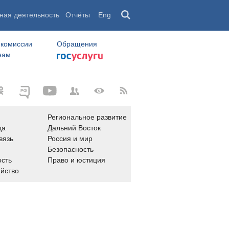
ная деятельность
Отчёты
Eng
 комиссии
Обращения
нам
Региональное развитие
да
Дальний Восток
вязь
Россия и мир
Безопасность
сть
Право и юстиция
яйство