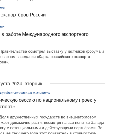
рта
 экспортёров России
рта
 в работе Международного экспортного
Правительства осмотрел выставку участников форума и
енарном заседании «Карта российского экспорта.
оен».
густа 2024, вторник
ародная кооперация и экспорт»
ическую сессию по национальному проекту
спорт»
Доля дружественных государств во внешнеторговом
жает динамично расти, несмотря на все попытки Запада
огу с потенциальными и действующими партнёрами. За
сяцев текущего года этот показатель в стоимостном