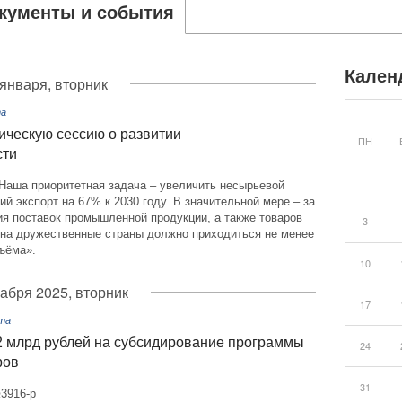
кументы и события
Кален
 января, вторник
та
ическую сессию о развитии
ПН
сти
Наша приоритетная задача – увеличить несырьевой
ий экспорт на 67% к 2030 году. В значительной мере – за
ия поставок промышленной продукции, а также товаров
3
 на дружественные страны должно приходиться не менее
ъёма».
10
кабря 2025, вторник
17
рта
 млрд рублей на субсидирование программы
24
ров
31
3916-р