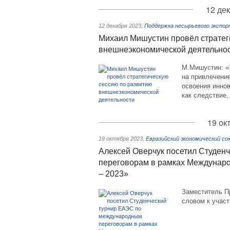
12 де
12 декабря 2023
,
Поддержка несырьевого экспо
Михаил Мишустин провёл стратег
внешнеэкономической деятельно
М.Мишустин: «
на привлечени
освоения инно
как следствие,
19 ок
19 октября 2023
,
Евразийский экономический с
Алексей Оверчук посетил Студен
переговорам в рамках Междунаро
– 2023»
Заместитель П
словом к участ