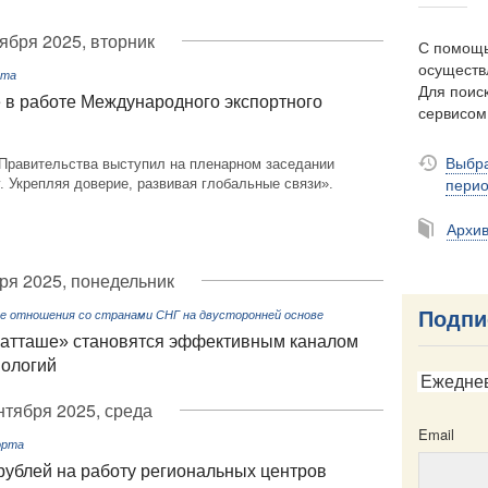
тября 2025, вторник
С помощь
осуществ
рта
Для поиск
 в работе Международного экспортного
сервисо
Выбра
Правительства выступил на пленарном заседании
пери
. Укрепляя доверие, развивая глобальные связи».
Архи
ря 2025, понедельник
Подпи
е отношения со странами СНГ на двусторонней основе
 атташе» становятся эффективным каналом
нологий
Ежедне
нтября 2025, среда
Email
орта
рублей на работу региональных центров