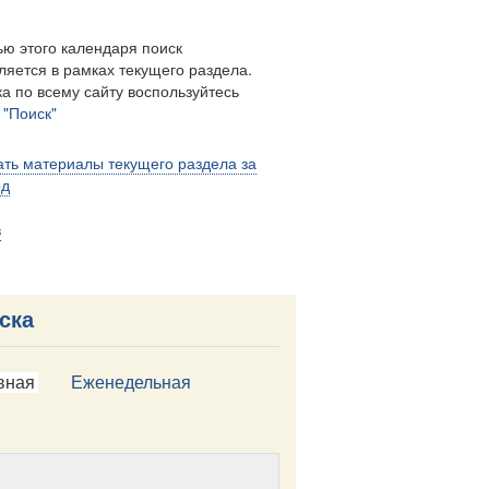
ю этого календаря поиск
ляется в рамках текущего раздела.
а по всему сайту воспользуйтесь
м
"Поиск"
ть материалы текущего раздела за
од
в
ска
вная
Еженедельная