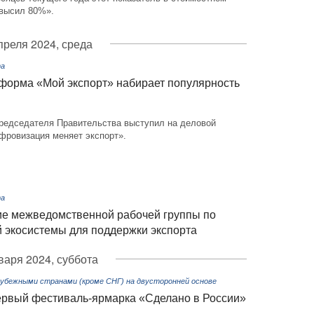
высил 80%».
преля 2024, среда
та
форма «Мой экспорт» набирает популярность
редседателя Правительства выступил на деловой
фровизация меняет экспорт».
та
ие межведомственной рабочей группы по
экосистемы для поддержки экспорта
варя 2024, суббота
рубежными странами (кроме СНГ) на двусторонней основе
ервый фестиваль-ярмарка «Сделано в России»