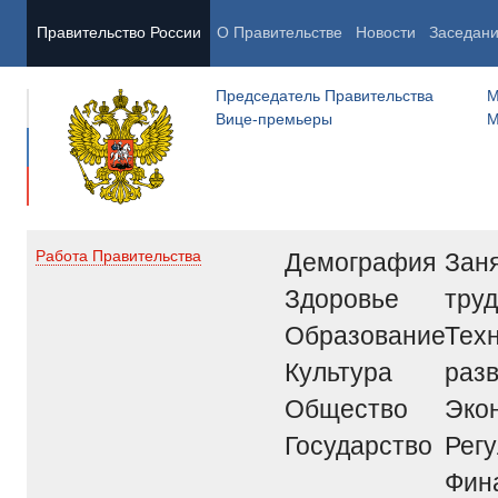
Правительство России
О Правительстве
Новости
Заседан
Председатель Правительства
М
Вице-премьеры
М
Демография
Заня
Работа Правительства
Здоровье
труд
Образование
Тех
Культура
раз
Общество
Эко
Государство
Рег
Фин