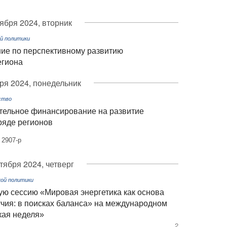
тября 2024, вторник
й политики
ие по перспективному развитию
егиона
ря 2024, понедельник
ство
тельное финансирование на развитие
ряде регионов
 2907-р
тября 2024, четверг
ой политики
ую сессию «Мировая энергетика как основа
учия: в поисках баланса» на международном
кая неделя»
2