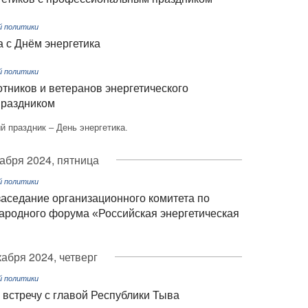
й политики
 с Днём энергетика
й политики
тников и ветеранов энергетического
праздником
 праздник – День энергетика.
абря 2024, пятница
й политики
аседание организационного комитета по
ародного форума «Российская энергетическая
кабря 2024, четверг
й политики
встречу с главой Республики Тыва