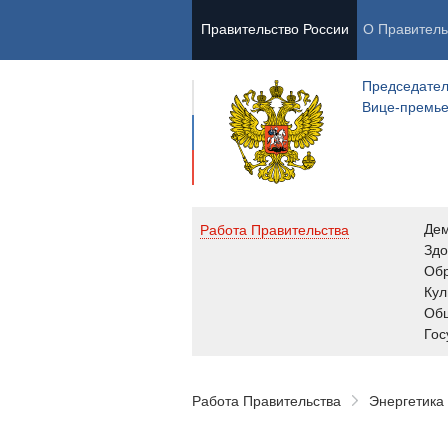
Правительство России
О Правитель
Председател
Вице-премь
Де
Работа Правительства
Здо
Обр
Кул
Об
Гос
Работа Правительства
Энергетика