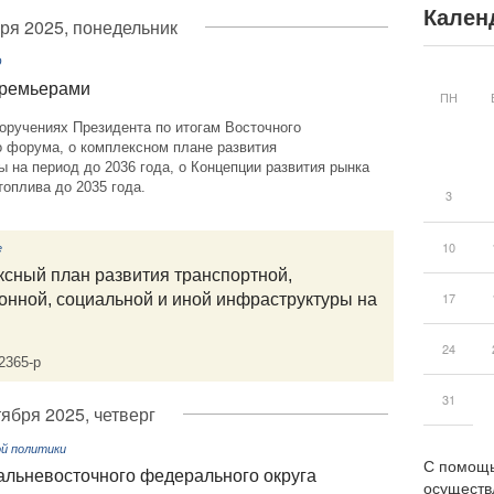
Кален
ря 2025, понедельник
О
премьерами
ПН
поручениях Президента по итогам Восточного
о форума, о комплексном плане развития
 на период до 2036 года, о Концепции развития рынка
топлива до 2035 года.
3
10
е
ксный план развития транспортной,
17
онной, социальной и иной инфраструктуры на
24
2365-р
31
тября 2025, четверг
й политики
С помощь
альневосточного федерального округа
осуществ