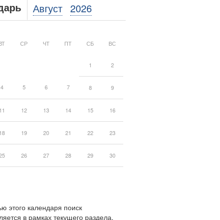
Август
2026
дарь
ВТ
СР
ЧТ
ПТ
СБ
ВС
1
2
4
5
6
7
8
9
11
12
13
14
15
16
18
19
20
21
22
23
25
26
27
28
29
30
ю этого календаря поиск
ляется в рамках текущего раздела.