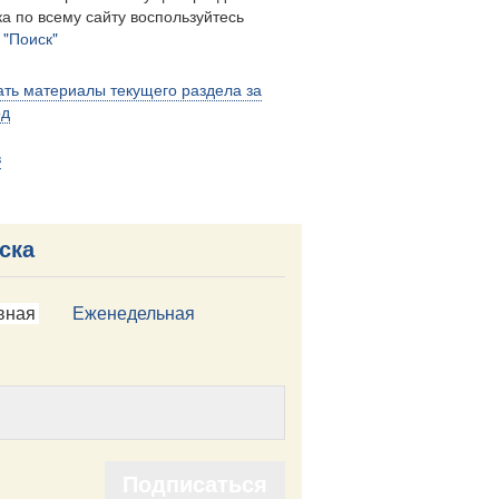
а по всему сайту воспользуйтесь
м
"Поиск"
ть материалы текущего раздела за
од
в
ска
вная
Еженедельная
Подписаться