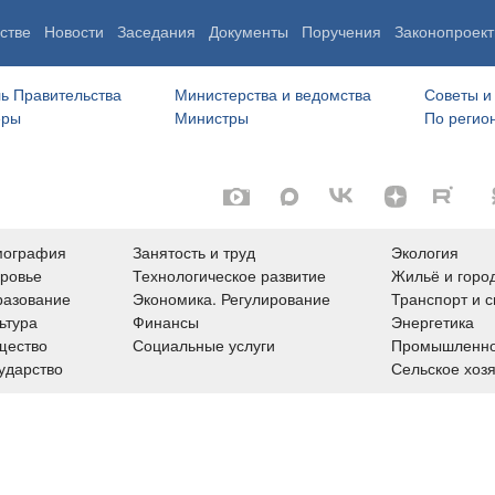
стве
Новости
Заседания
Документы
Поручения
Законопроект
ь Правительства
Министерства и ведомства
Советы и
еры
Министры
По регио
мография
Занятость и труд
Экология
ровье
Технологическое развитие
Жильё и горо
азование
Экономика. Регулирование
Транспорт и с
ьтура
Финансы
Энергетика
щество
Социальные услуги
Промышленно
ударство
Сельское хоз