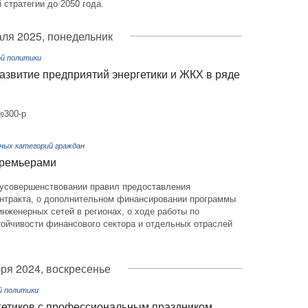
 стратегии до 2050 года.
ля 2025, понедельник
й политики
азвитие предприятий энергетики и ЖКХ в ряде
№300-р
ных категорий граждан
премьерами
б усовершенствовании правил предоставления
онтракта, о дополнительном финансировании программы
нженерных сетей в регионах, о ходе работы по
ойчивости финансового сектора и отдельных отраслей
ря 2024, воскресенье
й политики
гетиков с профессиональным праздником