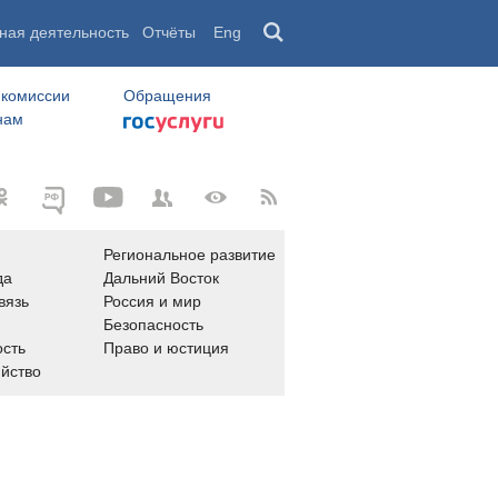
ная деятельность
Отчёты
Eng
 комиссии
Обращения
нам
Региональное развитие
да
Дальний Восток
вязь
Россия и мир
Безопасность
сть
Право и юстиция
яйство