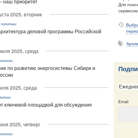
– наш приоритет
Для поиск
сервисо
уста 2025, вторник
Выбра
 политики
пери
архитектура деловой программы Российской
Архи
июля 2025, среда
олитики
ие по развитию энергосистемы Сибири и
Подпи
России
юля 2025, среда
Ежедне
литики
Email
ет ключевой площадкой для обсуждения
юня 2025, четверг
олитики