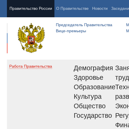
Правительство России
О Правительстве
Новости
Заседан
Председатель Правительства
М
Вице-премьеры
М
Демография
Заня
Работа Правительства
Здоровье
труд
Образование
Тех
Культура
раз
Общество
Эко
Государство
Рег
Фин