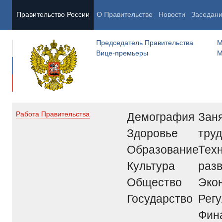
Правительство России
О Правительстве
Новости
Заседан
Председатель Правительства
М
Вице-премьеры
М
Демография
Заня
Работа Правительства
Здоровье
труд
Образование
Тех
Культура
раз
Общество
Эко
Государство
Рег
Фин