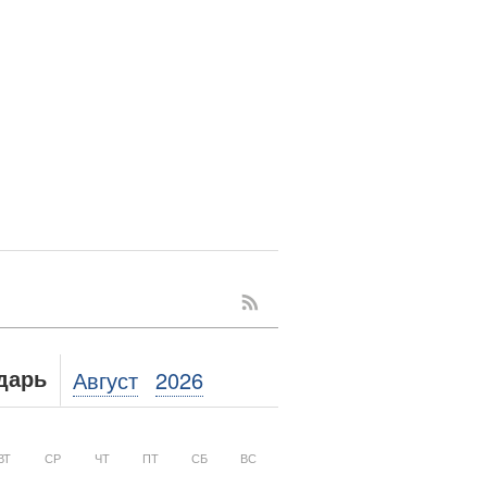
Август
2026
дарь
ВТ
СР
ЧТ
ПТ
СБ
ВС