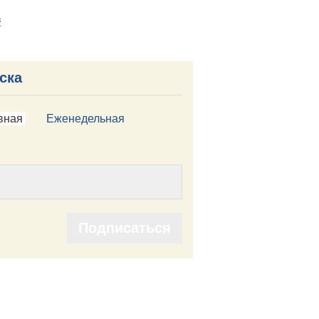
в
ска
вная
Еженедельная
Подписаться