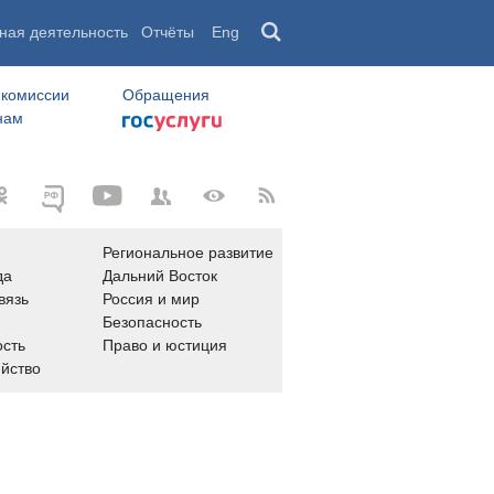
ная деятельность
Отчёты
Eng
 комиссии
Обращения
нам
Региональное развитие
да
Дальний Восток
вязь
Россия и мир
Безопасность
сть
Право и юстиция
яйство