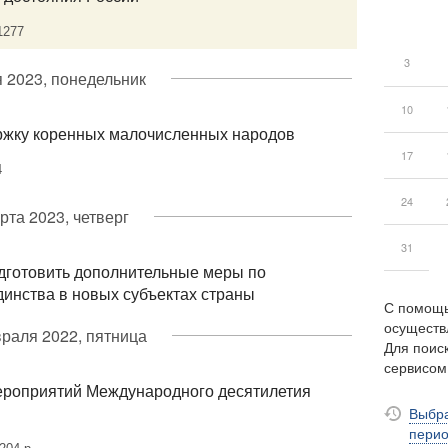
1277
3
 2023, понедельник
10
ржку коренных малочисленных народов
17
4
24
рта 2023, четверг
31
дготовить дополнительные меры по
инства в новых субъектах страны
С помощь
осуществ
раля 2022, пятница
Для поиск
сервисо
ероприятий Международного десятилетия
Выбра
пери