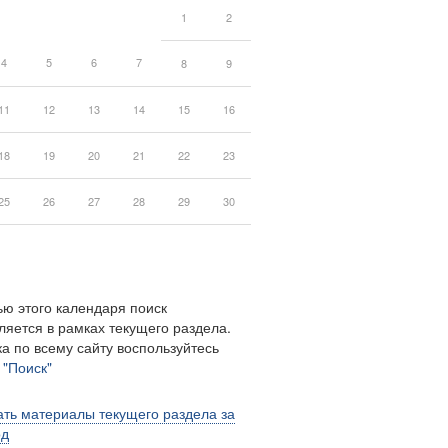
1
2
4
5
6
7
8
9
11
12
13
14
15
16
18
19
20
21
22
23
25
26
27
28
29
30
ю этого календаря поиск
ляется в рамках текущего раздела.
а по всему сайту воспользуйтесь
м
"Поиск"
ть материалы текущего раздела за
од