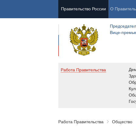
Правительство России
О Правитель
Председател
Вице-премь
Де
Работа Правительства
Здо
Обр
Кул
Об
Гос
Работа Правительства
Общество