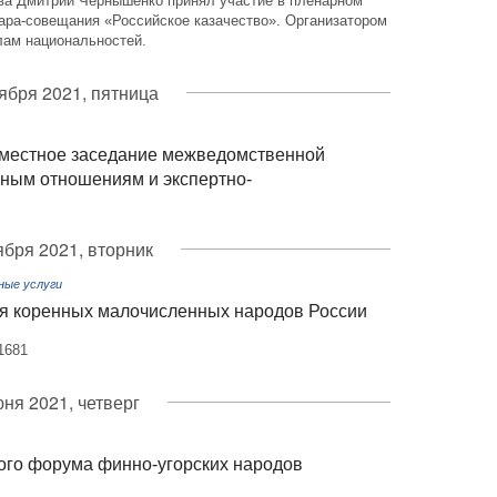
ва Дмитрий Чернышенко принял участие в пленарном
ара-совещания «Российское казачество». Организатором
лам национальностей.
тября 2021, пятница
местное заседание межведомственной
ным отношениям и экспертно-
ября 2021, вторник
ные услуги
я коренных малочисленных народов России
1681
юня 2021, четверг
кого форума финно-угорских народов