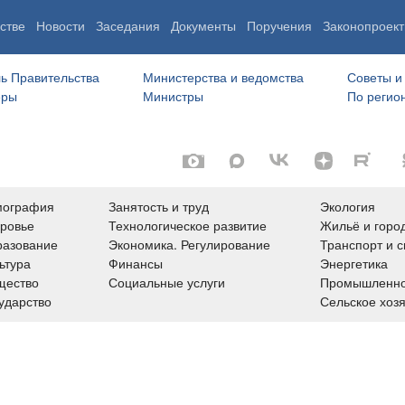
стве
Новости
Заседания
Документы
Поручения
Законопроект
ь Правительства
Министерства и ведомства
Советы и
еры
Министры
По регио
мография
Занятость и труд
Экология
ровье
Технологическое развитие
Жильё и горо
азование
Экономика. Регулирование
Транспорт и с
ьтура
Финансы
Энергетика
щество
Социальные услуги
Промышленно
ударство
Сельское хоз