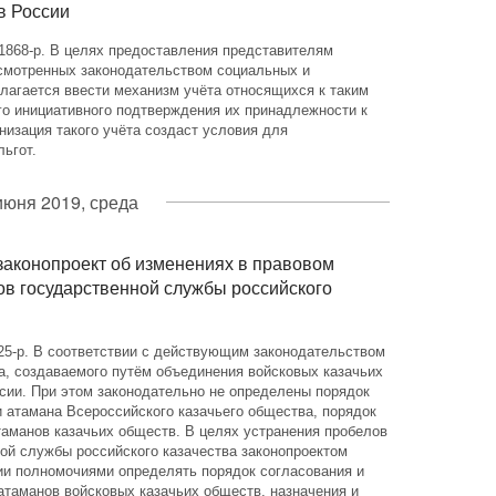
в России
1868-р. В целях предоставления представителям
смотренных законодательством социальных и
лагается ввести механизм учёта относящихся к таким
го инициативного подтверждения их принадлежности к
изация такого учёта создаст условия для
льгот.
июня 2019, среда
законопроект об изменениях в правовом
ов государственной службы российского
25-р. В соответствии с действующим законодательством
а, создаваемого путём объединения войсковых казачьих
сии. При этом законодательно не определены порядок
 атамана Всероссийского казачьего общества, порядок
таманов казачьих обществ. В целях устранения пробелов
ой службы российского казачества законопроектом
ии полномочиями определять порядок согласования и
атаманов войсковых казачьих обществ, назначения и