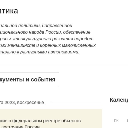
итика
нальной политики, направленной
ционального народа России, обеспечение
просы этнокультурного развития народов
ных меньшинств и коренных малочисленных
ионально-культурными автономиями.
кументы и события
Кален
та 2023, воскресенье
ПН
ние о федеральном реестре объектов
 достояния России