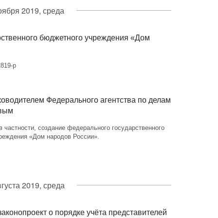
оября 2019, среда
рственного бюджетного учреждения «Дом
819-р
ководителем Федерального агентства по делам
овым
в частности, создание федерального государственного
реждения «Дом народов России».
вгуста 2019, среда
законопроект о порядке учёта представителей