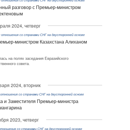
 отношения со странами СНГ на двусторонней основе
нный разговор с Премьер-министром
Бектеновым
раля 2024, четверг
 отношения со странами СНГ на двусторонней основе
ремьер-министром Казахстана Алиханом
лась на полях заседания Евразийского
твенного совета.
варя 2024, вторник
 отношения со странами СНГ на двусторонней основе
ка и Заместителя Премьер-министра
мангарина
ября 2023, четверг
отношения со странами СНГ на двусторонней основе