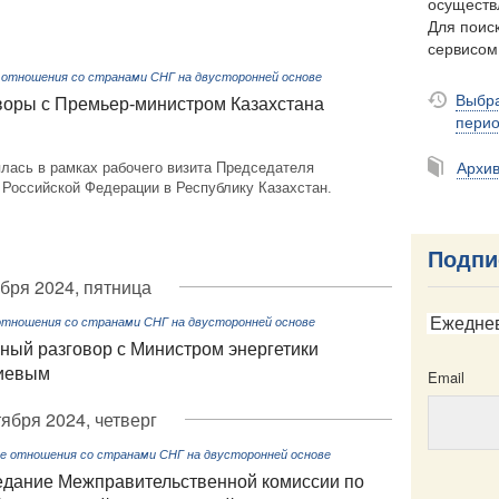
осуществ
Для поиск
сервисо
 отношения со странами СНГ на двусторонней основе
Выбра
воры с Премьер-министром Казахстана
пери
Архи
лась в рамках рабочего визита Председателя
 Российской Федерации в Республику Казахстан.
Подпи
бря 2024, пятница
Ежедне
отношения со странами СНГ на двусторонней основе
ный разговор с Министром энергетики
лиевым
Email
тября 2024, четверг
е отношения со странами СНГ на двусторонней основе
седание Межправительственной комиссии по