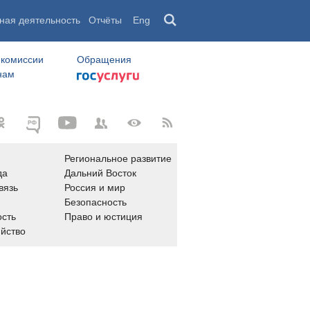
ная деятельность
Отчёты
Eng
 комиссии
Обращения
нам
Региональное развитие
да
Дальний Восток
вязь
Россия и мир
Безопасность
сть
Право и юстиция
яйство