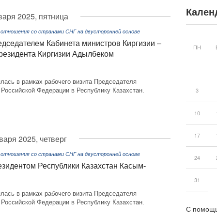
Кален
варя 2025, пятница
 отношения со странами СНГ на двусторонней основе
дседателем Кабинета министров Киргизии –
ПН
резидента Киргизии Адылбеком
лась в рамках рабочего визита Председателя
3
 Российской Федерации в Республику Казахстан.
10
17
варя 2025, четверг
 отношения со странами СНГ на двусторонней основе
24
зидентом Республики Казахстан Касым-
31
лась в рамках рабочего визита Председателя
 Российской Федерации в Республику Казахстан.
С помощь