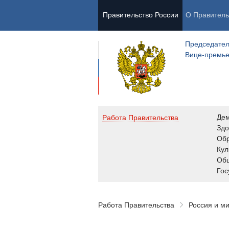
Правительство России
О Правитель
Председател
Вице-премь
Де
Работа Правительства
Здо
Обр
Кул
Об
Гос
Работа Правительства
Россия и м