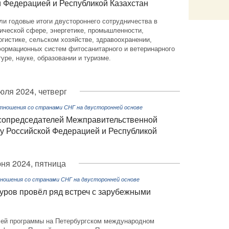
й Федерацией и Республикой Казахстан
Email
и годовые итоги двустороннего сотрудничества в
ической сфере, энергетике, промышленности,
огистике, сельском хозяйстве, здравоохранении,
формационных систем фитосанитарного и ветеринарного
туре, науке, образовании и туризме.
юля 2024, четверг
тношения со странами СНГ на двусторонней основе
 сопредседателей Межправительственной
ду Российской Федерацией и Республикой
ня 2024, пятница
ношения со странами СНГ на двусторонней основе
ров провёл ряд встреч с зарубежными
чей программы на Петербургском международном