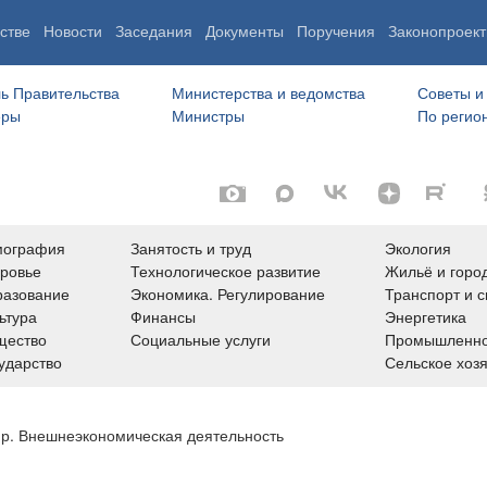
стве
Новости
Заседания
Документы
Поручения
Законопроект
ь Правительства
Министерства и ведомства
Советы и
еры
Министры
По регио
мография
Занятость и труд
Экология
ровье
Технологическое развитие
Жильё и горо
азование
Экономика. Регулирование
Транспорт и с
ьтура
Финансы
Энергетика
щество
Социальные услуги
Промышленно
ударство
Сельское хоз
ир. Внешнеэкономическая деятельность