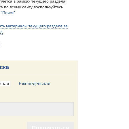
ляется в рамках текущего раздела.
а по всему сайту воспользуйтесь
м
"Поиск"
ть материалы текущего раздела за
од
в
ска
вная
Еженедельная
Подписаться