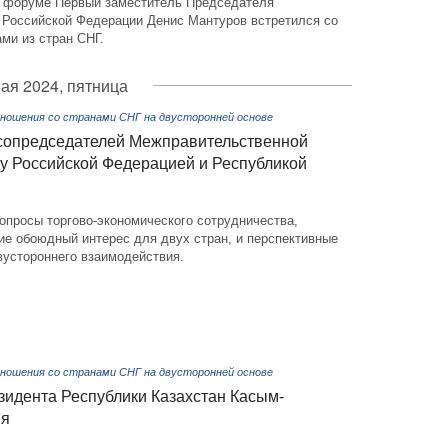
 форуме Первый заместитель Председателя
 Российской Федерации Денис Мантуров встретился со
ми из стран СНГ.
ая 2024, пятница
ношения со странами СНГ на двусторонней основе
 сопредседателей Межправительственной
ду Российской Федерацией и Республикой
опросы торгово-экономического сотрудничества,
е обоюдный интерес для двух стран, и перспективные
вустороннего взаимодействия.
ношения со странами СНГ на двусторонней основе
идента Республики Казахстан Касым-
ия