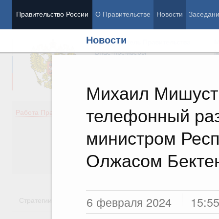
Правительство России
О Правительстве
Новости
Заседан
Новости
Председатель Правительства
М
Вице-премьеры
М
Михаил Мишуст
телефонный раз
Демография
Занято
Работа Правительства
Здоровье
Технол
Образование
Эконом
министром Респ
Культура
Финан
Общество
Социал
Олжасом Бекте
Государство
6 февраля 2024
15:5
Стратегии
Государственные программы
Национальн