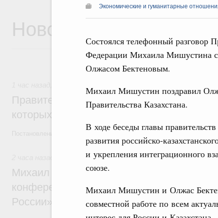
Экономические и гуманитарные отношения
Новости
Состоялся телефонный разговор П
Федерации Михаила Мишустина с 
Олжасом Бектеновым.
1 час назад
,
Государственная политика в сфере научных и
Михаил Мишустин поздравил Олжас
Правительство расширило перечень пре
Правительства Казахстана.
которых освобождаются от НДФЛ
В ходе беседы главы правительств
Постановление от 5 августа 2026 года №978
развития российско-казахстанског
и укрепления интеграционного вз
2 часа назад
,
Отрасль информационных технологий
союзе.
Михаил Мишустин дал поручения по итог
конференции «Цифровая индустрия пр
Михаил Мишустин и Олжас Бектен
России»
совместной работе по всем актуа
интерес для России и Казахстана.