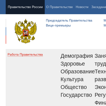
Правительство России
О Правительстве
Новости
Заседан
Председатель Правительства
М
Вице-премьеры
М
Демография
Заня
Работа Правительства
Здоровье
труд
Образование
Тех
Культура
раз
Общество
Эко
Государство
Рег
Фин