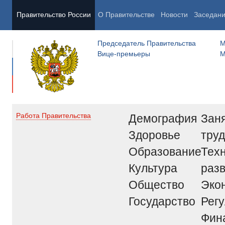
Правительство России
О Правительстве
Новости
Заседан
Председатель Правительства
М
Вице-премьеры
М
Демография
Заня
Работа Правительства
Здоровье
труд
Образование
Тех
Культура
раз
Общество
Эко
Государство
Рег
Фин