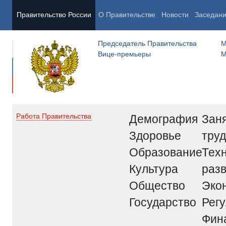
Правительство России
О Правительстве
Новости
Заседан
Председатель Правительства
М
Вице-премьеры
М
Демография
Заня
Работа Правительства
Здоровье
труд
Образование
Тех
Культура
раз
Общество
Эко
Государство
Рег
Фин