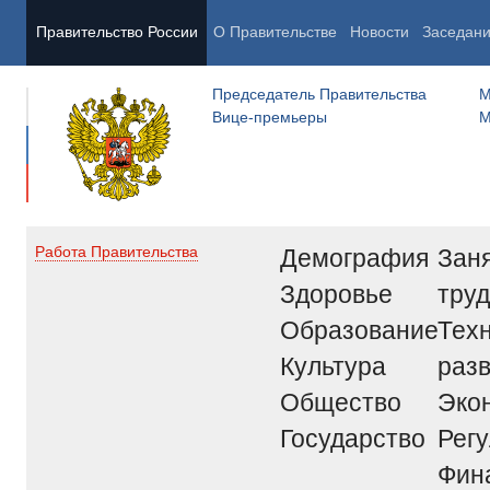
Правительство России
О Правительстве
Новости
Заседан
Председатель Правительства
М
Вице-премьеры
М
Демография
Заня
Работа Правительства
Здоровье
труд
Образование
Тех
Культура
раз
Общество
Эко
Государство
Рег
Фин