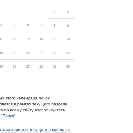
1
2
4
5
6
7
8
9
11
12
13
14
15
16
18
19
20
21
22
23
25
26
27
28
29
30
ю этого календаря поиск
ляется в рамках текущего раздела.
а по всему сайту воспользуйтесь
м
"Поиск"
ть материалы текущего раздела за