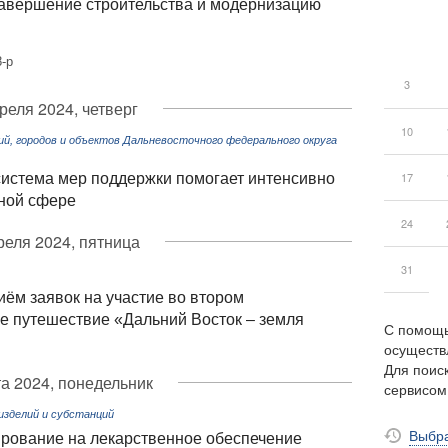
авершение строительства и модернизацию
-р
3
реля 2024, четверг
10
, городов и объектов Дальневосточного федерального округа
17
система мер поддержки помогает интенсивно
ьной сфере
24
реля 2024, пятница
31
иём заявок на участие во втором
е путешествие «Дальний Восток – земля
С помощь
осуществ
Для поиск
а 2024, понедельник
сервисо
изделий и субстанций
Выбра
рование на лекарственное обеспечение