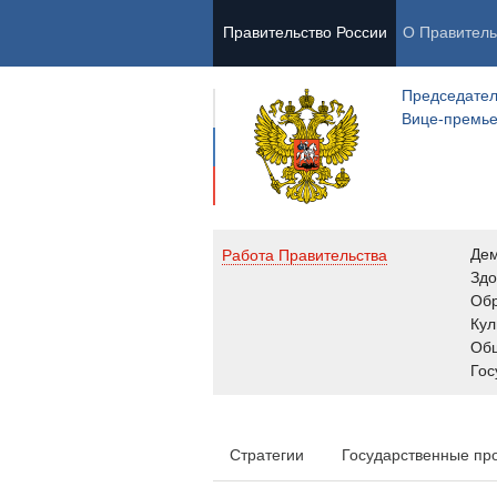
Правительство России
О Правитель
Председател
Вице-премь
Де
Работа Правительства
Здо
Обр
Кул
Об
Гос
Стратегии
Государственные пр