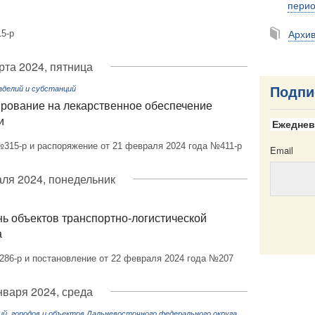
пери
Архи
5-р
рта 2024, пятница
зделий и субстанций
Подпи
рование на лекарственное обеспечение
и
Ежеднев
№315-р и распоряжение от 21 февраля 2024 года №411-р
Email
ля 2024, понедельник
ь объектов транспортно-логистической
а
Email
286-р и постановление от 22 февраля 2024 года №207
нваря 2024, среда
, городов и объектов Дальневосточного федерального округа