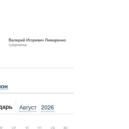
Валерий Игоревич Лимаренко
Губернатор
ион
Август
2026
дарь
ВТ
СР
ЧТ
ПТ
СБ
ВС