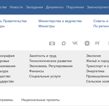
стве
Новости
Заседания
Документы
Поручения
Законопроект
ь Правительства
Министерства и ведомства
Советы и
еры
Министры
По регио
мография
Занятость и труд
Экология
ровье
Технологическое развитие
Жильё и горо
азование
Экономика. Регулирование
Транспорт и с
ьтура
Финансы
Энергетика
щество
Социальные услуги
Промышленно
ударство
Сельское хоз
ограммы
Национальные проекты