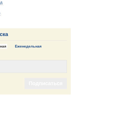
од
в
ска
ная
Еженедельная
Подписаться