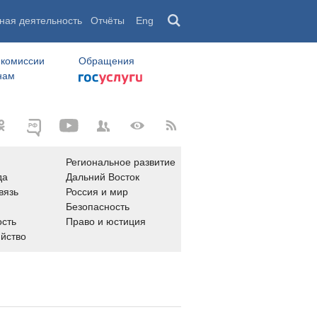
ная деятельность
Отчёты
Eng
 комиссии
Обращения
нам
Региональное развитие
да
Дальний Восток
вязь
Россия и мир
Безопасность
сть
Право и юстиция
яйство