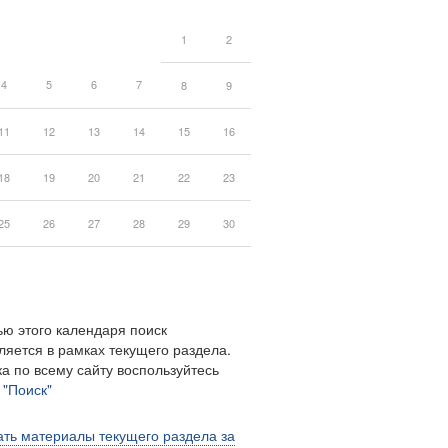
1
2
4
5
6
7
8
9
11
12
13
14
15
16
18
19
20
21
22
23
25
26
27
28
29
30
ю этого календаря поиск
ляется в рамках текущего раздела.
а по всему сайту воспользуйтесь
м
"Поиск"
ть материалы текущего раздела за