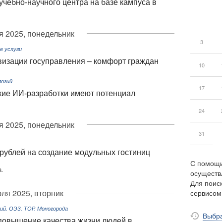
учебно-научного центра на базе кампуса в
я 2025, понедельник
3
е услуги
визации госуправления – комфорт граждан
10
огий
17
кие ИИ-разработки имеют потенциал
24
я 2025, понедельник
31
рублей на создание модульных гостиниц
С помощь
а.
осуществ
Для поиск
юля 2025, вторник
сервисо
й. ОЭЗ. ТОР. Моногорода
Выбра
повышение качества жизни людей в