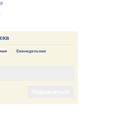
од
в
ска
ная
Еженедельная
Подписаться