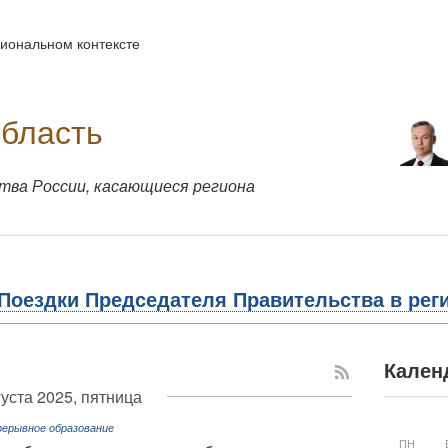
иональном контексте
область
ва России, касающиеся региона
Поездки Председателя Правительства в рег
Кален
густа 2025, пятница
рерывное образование
ПН