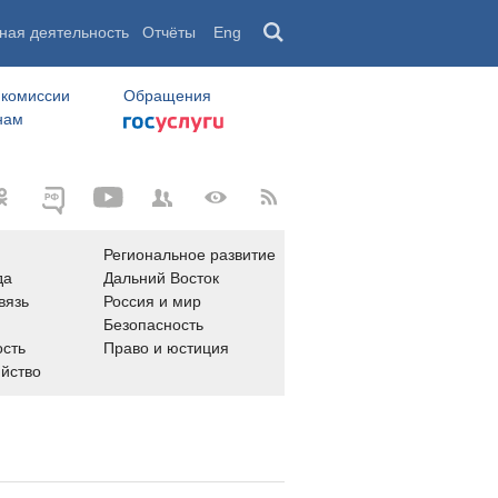
ная деятельность
Отчёты
Eng
 комиссии
Обращения
нам
Региональное развитие
да
Дальний Восток
вязь
Россия и мир
Безопасность
сть
Право и юстиция
яйство