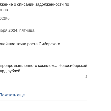
яжение о списании задолженности по
онов
3028-р
ября 2024, пятница
нейшие точки роста Сибирского
 агропромышленного комплекса Новосибирской
лрд рублей
2
Показать еще