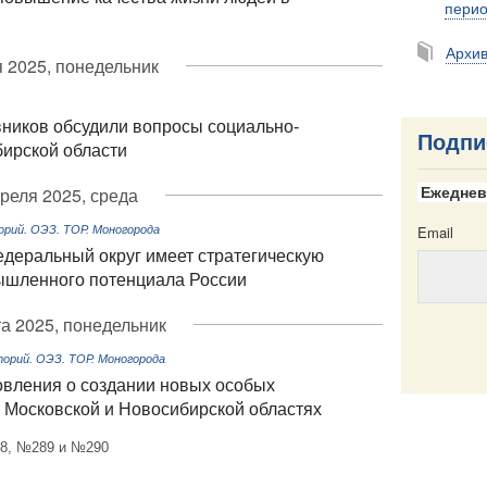
пери
Архи
 2025, понедельник
ников обсудили вопросы социально-
Подпи
бирской области
преля 2025, среда
Ежеднев
Email
ий. ОЭЗ. ТОР. Моногорода
деральный округ имеет стратегическую
ышленного потенциала России
а 2025, понедельник
рий. ОЭЗ. ТОР. Моногорода
овления о создании новых особых
Email
, Московской и Новосибирской областях
88, №289 и №290