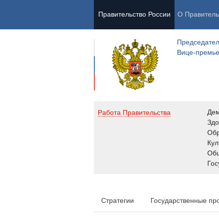
Правительство России
О Правитель
Председател
Вице-премь
Де
Работа Правительства
Здо
Обр
Кул
Об
Гос
Стратегии
Государственные пр