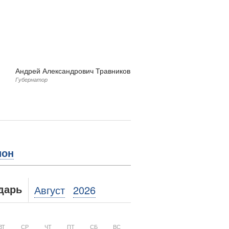
Андрей Александрович Травников
Губернатор
ион
Август
2026
дарь
ВТ
СР
ЧТ
ПТ
СБ
ВС