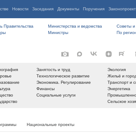
стве
Новости
Заседания
Документы
Поручения
Законопроект
ь Правительства
Министерства и ведомства
Советы и
еры
Министры
По регио
мография
Занятость и труд
Экология
ровье
Технологическое развитие
Жильё и горо
азование
Экономика. Регулирование
Транспорт и с
ьтура
Финансы
Энергетика
щество
Социальные услуги
Промышленно
ударство
Сельское хоз
ограммы
Национальные проекты