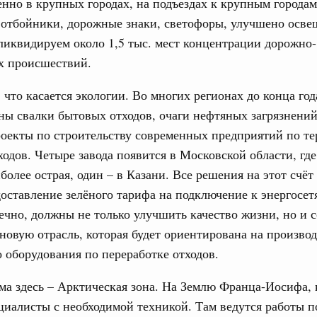
енно в крупных городах, на подъездах к крупным города
 отбойники, дорожные знаки, светофоры, улучшено осве
и Президенте Российской Федерации по
ликвидируем около 1,5 тыс. мест концентрации дорожно-
оритетным проектам
х происшествий.
и дополнениях в паспортах приоритетных проектов
 качественные дороги», «Формирование комфортной
, что касается экологии. Во многих регионах до конца год
ды» и «Обеспечение качества жилищно-коммунальных
ы свалки бытовых отходов, очаги нефтяных загрязнений
оекты по строительству современных предприятий по т
раля 2017, пятница
ходов. Четыре завода появится в Московской области, где
ательство
более острая, один – в Казани. Все решения на этот счёт
и Президенте Российской Федерации по
оставление зелёного тарифа на подключение к энергосет
оритетным проектам
ечно, должны не только улучшить качество жизни, но и с
ации приоритетных проектов «Малый бизнес и поддержка
новую отрасль, которая будет ориентирована на произво
й предпринимательской инициативы», «Чистая страна» и
качественные дороги».
 оборудования по переработке отходов.
ма здесь – Арктическая зона. На Землю Франца-Иосифа, 
нваря 2017, среда
иалисты с необходимой техникой. Там ведутся работы п