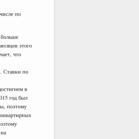
числе по
ё больше
месяцев этого
чает, что
. Ставки по
достигнем в
015 год был
ы, поэтому
гоквартирных
Поэтому
 на