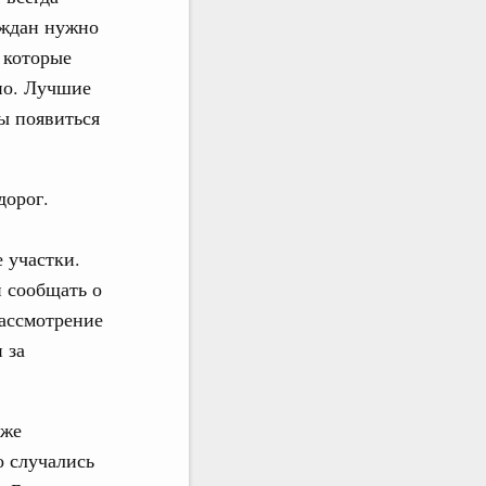
аждан нужно
 которые
но. Лучшие
ы появиться
дорог.
 участки.
и сообщать о
рассмотрение
 за
уже
о случались