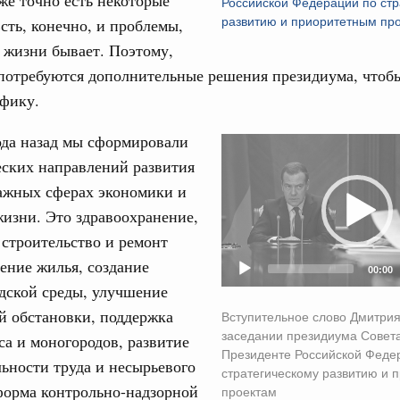
же точно есть некоторые
Российской Федерации по стр
ПН
Есть, конечно, и проблемы,
развитию и приоритетным пр
 июля, вторник
 жизни бывает. Поэтому,
потребуются дополнительные решения президиума, чтоб
асность дорожного движения
3
афику.
втобусов поставлено в регионы по льготному
10
ода назад мы сформировали
Video
 апреля, вторник
еских направлений развития
Player
17
важных сферах экономики и
ов населённых пунктов завершат в рамках
изни. Это здравоохранение,
24
ятельности
 строительство и ремонт
 марта, вторник
31
дение жилья, создание
00:00
дской среды, улучшение
опасность дорожного движения
в заседании коллегии Росавтодора
С помощь
й обстановки, поддержка
Вступительное слово Дмитри
осуществ
заседании президиума Совет
са и моногородов, развитие
рта 2025, пятница
Для поиск
Президенте Российской Феде
ьности труда и несырьевого
сервисо
стратегическому развитию и 
опасность дорожного движения
форма контрольно-надзорной
проектам
в заседании коллегии Росавтодора