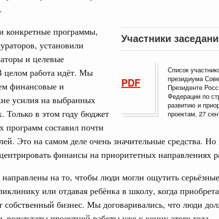
Архи
.
ля 2025, понедельник
и конкретные программы,
Участники заседани
Подпи
ураторов, установили
участка скоростной трассы М-12 «Восток» от
асти
каторы и целевые
Ежеднев
Список участник
В целом работа идёт. Мы
тября 2024, четверг
президиума Сове
PDF
Email
ем финансовые и
Президенте Росс
лья
Федерации по ст
кие усилия на выбранных
резидиума Правительственной комиссии по
развитию и прио
. Только в этом году бюджет
проектам, 27 сен
тоги работы отрасли за 9 месяцев
х программ составил почти
юня 2023, четверг
лей. Это на самом деле очень значительные средства. Но
асность дорожного движения
Email
центрировать финансы на приоритетных направлениях р
км дорог к детским учреждениям
«Безопасные качественные дороги»
направлены на то, чтобы люди могли ощутить серьёзны
ликлинику или отдавая ребёнка в школу, когда приобрет
я 2018, понедельник
т собственный бизнес. Мы договаривались, что люди до
ь результаты проектной работы уже к концу этого года.