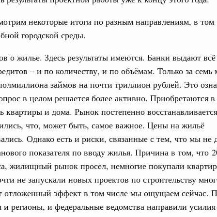
ансфертов субъектам Федерации на
льности
мотрим некоторые итоги по разным направлениям, в том 
7-р. В рамках госпрограммы «Развитие транспортной
бной городской среды.
ополнительных межбюджетных трансфертов в общем
едерации на развитие автомобильных дорог
тного значения.
ов о жилье. Здесь результаты имеются. Банки выдают вс
едитов – и по количеству, и по объёмам. Только за семь 
я 2018, понедельник
полмиллиона займов на почти триллион рублей. Это озна
азвитие транспортной системы»
прос в целом решается более активно. Приобретаются в
тавления межбюджетных трансфертов на
ь квартиры и дома. Рынок постепенно восстанавливается
та «Безопасные и качественные дороги»
ились, что, может быть, самое важное. Цены на жильё
№1674. В рамках государственной программы «Развитие
ались. Однако есть и риски, связанные с тем, что мы не 
 повышение эффективности расходования межбюджетных
ижения целевых показателей государственных программ
анового показателя по вводу жилья. Причина в том, что 2
хозяйства в части программ комплексного развития
са, жилищный рынок просел, немногие покупали квартир
 агломераций.
чти не запускали новых проектов по строительству мно
абря 2017, пятница
от отложенный эффект в том числе мы ощущаем сейчас. 
 и регионы, и федеральные ведомства направили усилия