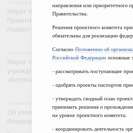
17 октября 2024
,
Жилищная политика, рынок жилья
направления или приоритетного пр
Марат Хуснуллин на заседании президи
Правительства.
Правительственной комиссии по регион
Решения проектного комитета при
подвёл итоги работы отрасли за 9 месяц
обязательны для реализации феде
1 июня 2023, четверг
Согласно
Положению об организац
1 июня 2023
,
Автомобильный транспорт. Безопасность до
Российской Федерации
основные з
Марат Хуснуллин: Более 3,3 тыс. км доро
учреждениям отремонтированы по нацпр
- рассматривать поступающие про
«Безопасные качественные дороги»
- одобрять проекты паспортов пр
2 апреля 2018, понедельник
- утверждать сводный план проект
2 апреля 2018
,
Дорожное хозяйство
принимать решения о прохождении
Об увеличении межбюджетных трансфер
на уровне проектного комитета;
Федерации на финансирование дорожной
- координировать деятельность ор