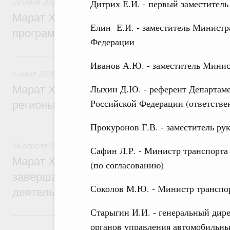
Дитрих Е.И. - первый заместител
28 июля 2026
,
Автомобильный транспорт. Безопасность д
Марат Хуснуллин: Ещё 76 новых автобус
Елин Е.И. - заместитель Министр
программе льготного лизинга
Федерации
7 июля, вторник
Иванов А.Ю. - заместитель Мини
7 июля 2026
,
Автомобильный транспорт. Безопасность до
Лыхин Д.Ю. - референт Департаме
Марат Хуснуллин: Ещё 45 новых автобус
Российской Федерации (ответстве
регионы по льготному лизингу
Прокуронов Г.В. - заместитель ру
14 апреля, вторник
14 апреля 2026
,
Дорожное хозяйство
Сафин Л.Р. - Министр транспорта
Марат Хуснуллин: Более 30 обходов нас
(по согласованию)
завершат в рамках шестилетнего плана 
Соколов М.Ю. - Министр транспо
деятельности
Старыгин И.И. - генеральный дир
17 марта, вторник
органов управления автомобильн