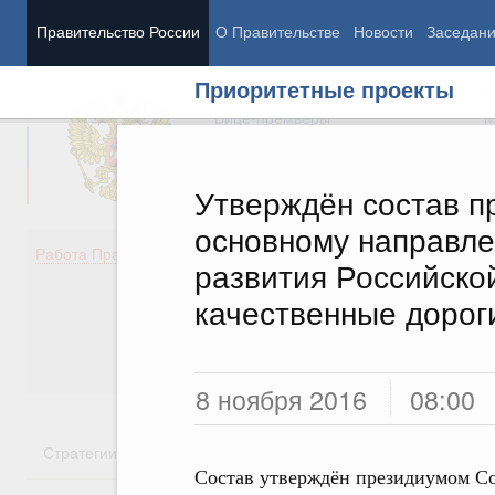
Правительство России
О Правительстве
Новости
Заседан
Приоритетные проекты
Председатель Правительства
М
Вице-премьеры
М
Утверждён состав п
основному направле
Демография
Занято
Работа Правительства
развития Российско
Здоровье
Технол
Образование
Эконом
качественные дорог
Культура
Финан
Общество
Социал
Государство
8 ноября 2016
08:00
Стратегии
Государственные программы
Национальн
Состав утверждён президиумом Со