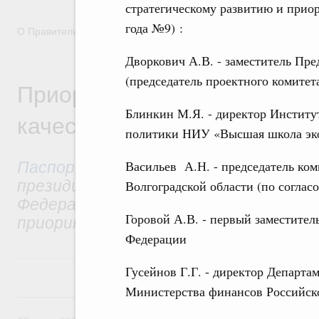
стратегическому развитию и приор
года №9) :
О Правительстве
Координационные и совещательные орга
Дворкович А.В. - заместитель Пр
(председатель проектного комитет
Приоритетный проект «Без
Блинкин М.Я. - директор Институ
качественные дороги»
политики НИУ «Высшая школа эко
Паспорт приоритетного проекта
ут
Васильев А.Н. - председатель ком
президиумом Совета при Президенте
Волгоградской области (по соглас
Федерации по стратегическому разв
Горовой А.В. - первый заместите
приоритетным проектам.
Федерации
Гусейнов Г.Г. - директор Департ
Министерства финансов Российск
28 июля, вторник