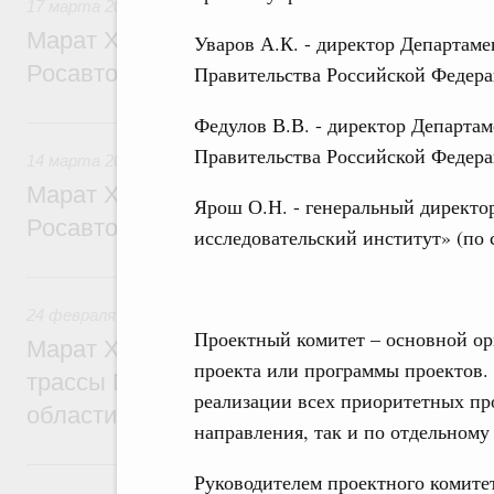
17 марта 2026
,
Автомобильный транспорт. Безопасность 
Марат Хуснуллин принял участие в засе
Уваров А.К. - директор Департам
Росавтодора
Правительства Российской Федер
14 марта 2025, пятница
Федулов В.В. - директор Департа
Правительства Российской Федер
14 марта 2025
,
Автомобильный транспорт. Безопасность 
Марат Хуснуллин принял участие в засе
Ярош О.Н. - генеральный директ
Росавтодора
исследовательский институт» (по 
24 февраля 2025, понедельник
24 февраля 2025
,
Дорожное хозяйство
Проектный комитет – основной ор
Марат Хуснуллин совершил облёт участк
проекта или программы проектов.
трассы М-12 «Восток» от Татарстана до
реализации всех приоритетных пр
области
направления, так и по отдельному
17 октября 2024, четверг
Руководителем проектного комитет