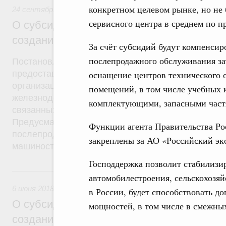
конкретном целевом рынке, но не 
24 сентября 2018
,
Поддержка несырьевого экспорта
сервисного центра в среднем по п
О субсидировании организаций машинос
создания системы послепродажного обс
За счёт субсидий будут компенсир
послепродажного обслуживания за
Постановление от 20 сентября 2018 года №1116
предоставления субсидий из федерального бюдж
оснащение центров технического 
организациям автомобилестроения, сельскохозяй
помещений, в том числе учебных 
железнодорожного машиностроения на компенсаци
комплектующими, запасными частя
связанных с созданием системы послепродажног
Предусматривается создание не менее 30 сервис
Функции агента Правительства Ро
послепродажному обслуживанию продукции этих 
закреплены за АО «Российский эк
машиностроения.
Господдержка позволит стабилизи
6 июня 2018, среда
автомобилестроения, сельскохозя
6 июня 2018
,
Поддержка несырьевого экспорта
в России, будет способствовать д
О субсидировании отраслей машиностро
мощностей, в том числе в смежных
создания системы послепродажного обс