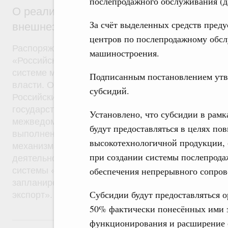
послепродажного обслуживания (да
О реализации механизма «одного окна» 
За счёт выделенных средств преду
внешнеэкономической деятельности
центров по послепродажному обс
Распоряжение от 19 января 2019 года №30-р. Ак
машиностроения.
«Российский экспортный центр» (АО «РЭЦ») пред
системе межведомственного электронного взаим
Подписанным постановлением утв
власти. Определены виды документов и сведени
субсидий.
Российский экспортный центр может обмениватьс
государственной власти и организациями в поряд
Установлено, что субсидии в рамк
межведомственного информационного взаимодей
будут предоставляться в целях п
выполнения своих функций, в том числе в целях 
высокотехнологичной продукции, 
механизма «одного окна» для участников внешне
при создании системы послепрода
деятельности. Ввод в промышленную эксплуата
обеспечения непрерывного сопров
системы «Одно окно» на базе цифровой платфо
запланирован национальным проектом «Междуна
Субсидии будут предоставляться о
экспорт».
50% фактически понесённых ими з
24 сентября 2018, понедельник
функционирования и расширение 