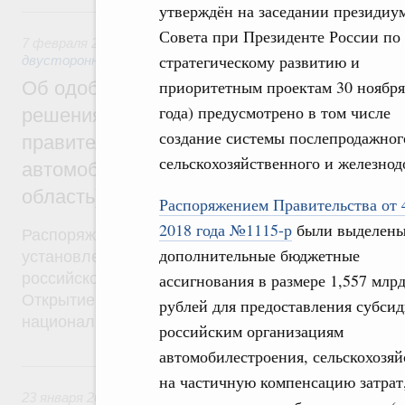
утверждён на заседании президиу
7 февраля 2019, четверг
Совета при Президенте России по
7 февраля 2019
,
Экономические отношения с зарубежными 
стратегическому развитию и
двусторонней основе
приоритетным проектам 30 ноября
Об одобрении Правительством Российск
года) предусмотрено в том числе
решения о заключении Соглашения меж
создание системы послепродажног
правительствами России и Китая об уст
сельскохозяйственного и железно
автомобильного пункта пропуска Кани-Ку
область) – Хэйхэ (КНР)
Распоряжением Правительства от 
2018 года №1115-р
были выделен
Распоряжение от 7 февраля 2019 года №155-р. 
дополнительные бюджетные
установление автомобильного пункта пропуска Ка
российско-китайской государственной границе в 
ассигнования в размере 1,557 млр
Открытие этого пункта пропуска предусмотрено в
рублей для предоставления субси
национального проекта «Международная кооперац
российским организациям
автомобилестроения, сельскохозя
23 января 2019, среда
на частичную компенсацию затрат
23 января 2019
,
Поддержка несырьевого экспорта