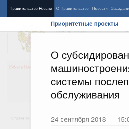
Правительство России
О Правительстве
Новости
Заседан
Приоритетные проекты
Председатель Правительства
М
Вице-премьеры
М
О субсидирован
машиностроени
Демография
Занято
Работа Правительства
Здоровье
Технол
Образование
Эконом
системы после
Культура
Финан
Общество
Социал
обслуживания
Государство
24 сентября 2018
15:
Стратегии
Государственные программы
Национальн