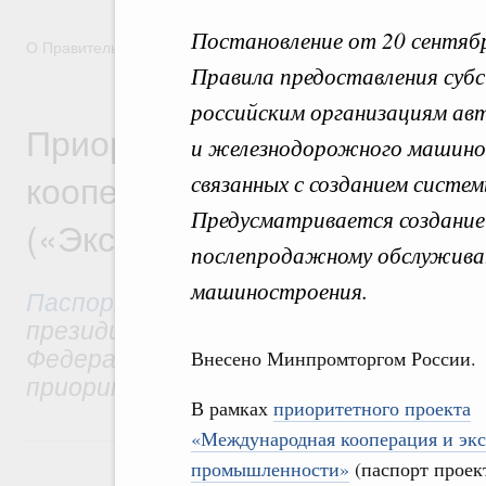
Постановление от 20 сентяб
О Правительстве
Координационные и совещательные орга
Правила предоставления суб
российским организациям авт
Приоритетный проект «Меж
и железнодорожного машино
кооперация и экспорт в пр
связанных с созданием систе
Предусматривается создание 
(«Экспорт в промышленнос
послепродажному обслужива
машиностроения.
Паспорт приоритетного проекта
ут
президиумом Совета при Президенте
Федерации по стратегическому разв
Внесено Минпромторгом России.
приоритетным проектам.
В рамках
приоритетного проекта
«Международная кооперация и экс
промышленности»
(паспорт проек