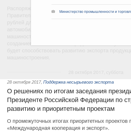
Распоряжение от 4 июня 2018 года №1115-р. Из 
Министерство промышленности и торговл
Правительства России выделяются средства в ра
рублей для предоставления субсидий российски
автомобилестроения, сельскохозяйственного и ж
машиностроения на частичную компенсацию затра
созданием системы послепродажного обслуживан
будет способствовать развитию экспорта продукц
машиностроения.
28 октября 2017, суббота
28 октября 2017
,
Поддержка несырьевого экспорта
О решениях по итогам заседания презид
Президенте Российской Федерации по ст
развитию и приоритетным проектам
О промежуточных итогах приоритетных проектов
«Международная кооперация и экспорт».