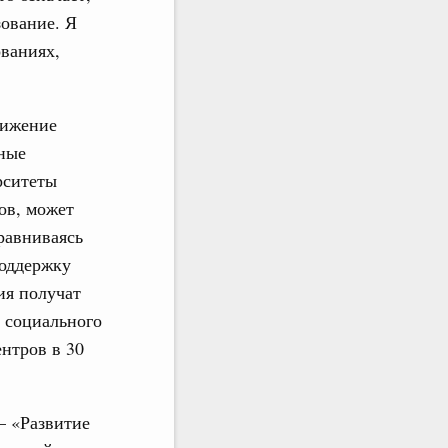
ование. Я
ваниях,
вижение
ьные
рситеты
ов, может
дравниваясь
поддержку
ия получат
и социального
ентров в 30
– «Развитие