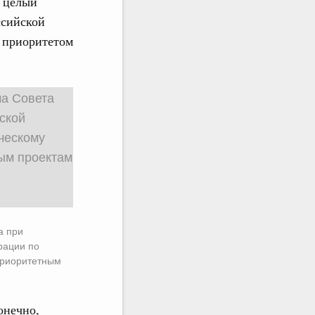
и целый
ссийской
а приоритетом
а при
рации по
приоритетным
онечно,