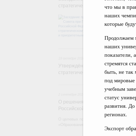
стратегическому развитию и при
что мы в пра
наших чемпио
О паспортах п
стратегическог
которые буду
Продолжаем 
наших универ
19 о
показатели, 
19 октября 2016
стремятся ст
Утверждён состав проектного ко
быть, не так
стратегического развития "Образ
под мировые 
2 сен
учебным заве
2 сентября 2016
,
Общеобразовательная школа
статус униве
О решениях по итогам заседания
развития. До
Российской Федерации по страте
регионах.
О целевых показателях, этапах и способ
«Образование», включая вопросы их фин
Экспорт обра