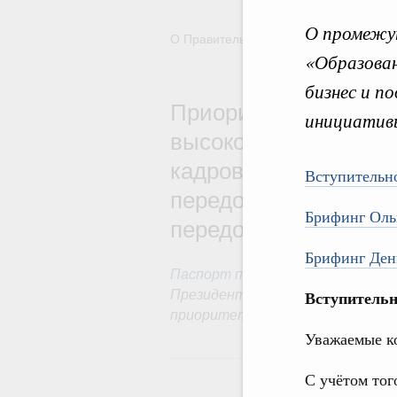
О промежу
О Правительстве
Координационны
«Образован
бизнес и п
Приоритетный проект
инициатив
высококвалифициров
кадров с учётом сов
Вступительн
передовых технологи
Брифинг Оль
передовых технологи
Брифинг Ден
Паспорт приоритетного проек
Президенте Российской Федерац
Вступительн
приоритетным проектам.
Уважаемые к
С учётом того