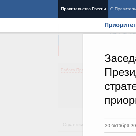
Правительство России
О Правитель
Приорите
Председател
Вице-премь
Засед
Прези
Де
Работа Правительства
Здо
Обр
страт
Кул
Об
приор
Гос
Стратегии
Государственные пр
20 октября 2