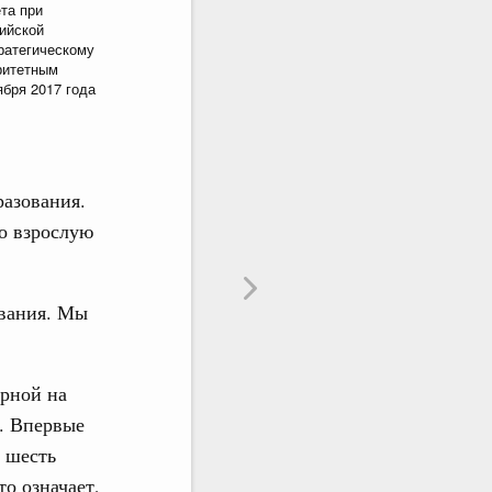
та при
ийской
Подписаться
ратегическому
ритетным
ября 2017 года
разования.
во взрослую
ования. Мы
орной на
. Впервые
в шесть
то означает,