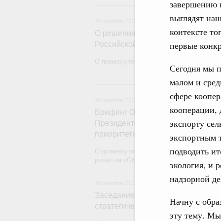
завершению г
28 ок
выглядят на
28 октября 2017
,
Общеобразовательная школа
контексте то
О решениях по итогам заседания
первые конкр
Российской Федерации по страте
О промежуточных итогах приоритетных п
Сегодня мы п
малом и сред
20 ок
сфере коопер
20 октября 2017
,
Общеобразовательная школа
кооперации, 
Брифинг Ольги Васильевой по за
экспорту сел
Президенте Российской Федераци
приоритетным проектам
экспортным 
подводить ит
О промежуточных итогах реализации прио
развития «Образование».
экология, и 
надзорной де
20 октября 2017
Заседание президиума Совета пр
Начну с обра
стратегическому развитию и при
эту тему. Мы