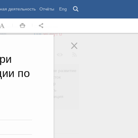
ная деятельность
Отчёты
Eng
 комиссии
Обращения
нам
ри
ции по
Региональное развитие
да
Дальний Восток
вязь
Россия и мир
Безопасность
сть
Право и юстиция
яйство