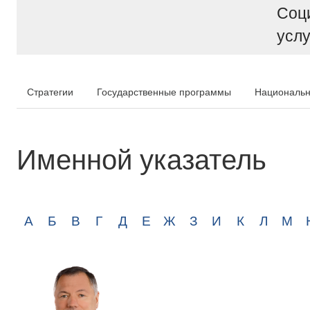
Соц
услу
Стратегии
Государственные программы
Национальн
Именной указатель
А
Б
В
Г
Д
Е
Ж
З
И
К
Л
М