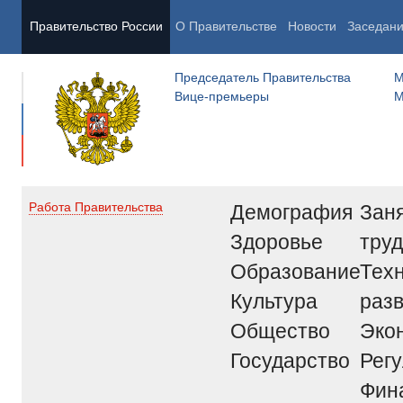
Правительство России
О Правительстве
Новости
Заседан
Председатель Правительства
М
Вице-премьеры
М
Демография
Заня
Работа Правительства
Здоровье
труд
Образование
Тех
Культура
раз
Общество
Эко
Государство
Рег
Фин