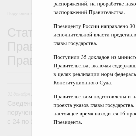
распоряжений, на проработке нахо
распоряжений Правительства.
Поручения и их выполнение
Президенту России направлено 30
Статистические сведен
исполнительной власти представл
Правительства и ходе
главы государства.
Правительстве
Поступили 35 докладов из минист
Правительства, включая содержащи
в целях реализации норм федерал
Конституционного Суда.
31 декабря 2018, понедельник
31 декабря 2018
Правительством подготовлены и 
Сведения о выпуске актов Правительств
проекта указов главы государства.
поручений Президента и Правительства 
настоящее время находится 16 про
с 24 по 30 декабря 2018 года
Президента.
24 декабря 2018, понедельник