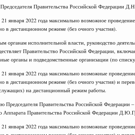
 Председателя Правительства Российской Федерации Д.
огий
о итогам стратегической сессии по развитию
17
 21 января 2022 года максимально возможное проведени
24
о в дистанционном режиме (без очного участия).
 июня, суббота
31
ым органам исполнительной власти, руководство деятел
вное образование
о итогам стратегической сессии по развитию
ществляет Правительство Российской Федерации, включа
ания для достижения технологического
ные органы и подведомственные организации (по списку
С помощь
осуществ
Для поиск
 21 января 2022 года максимально возможные проведени
2 мая, пятница
сервисо
о в дистанционном режиме (без очного участия) и перев
(служащих) на дистанционный режим работы.
Выбра
по итогам совещания с членами
пери
вопросам социально-экономического развития
лю Председателя Правительства Российской Федерации –
о округа
Архи
ю Аппарата Правительства Российской Федерации Д.Ю.Г
5 марта, среда
 21 января 2022 года максимально возможные проведени
о в дистанционном режиме (без очного участия) и перев
Подпи
ения по итогам ежегодного отчёта