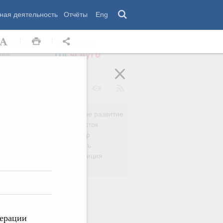
ная деятельность
Отчёты
Eng
 комиссии
Обращения
нам
Региональное развитие
да
Дальний Восток
вязь
Россия и мир
Безопасность
сть
Право и юстиция
яйство
дерации