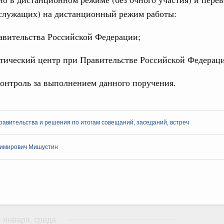
(служащих) на дистанционный режим работы:
Ежеднев
 марта, суббота
авительства Российской Федерации;
Email
сть
ический центр при Правительстве Российской Федерац
о итогам стратегической сессии,
еллектуальной собственности до 2036 года
онтроль за выполнением данного поручения.
1 марта, среда
и. Защита прав потребителей
Email
о итогам стратегической сессии,
авительства и решения по итогам совещаний, заседаний, встреч
вания платформенной экономики
февраля, вторник
имирович Мишустин
ительства
о итогам стратегической сессии,
ии развития строительной отрасли и ЖКХ до
 января, среда