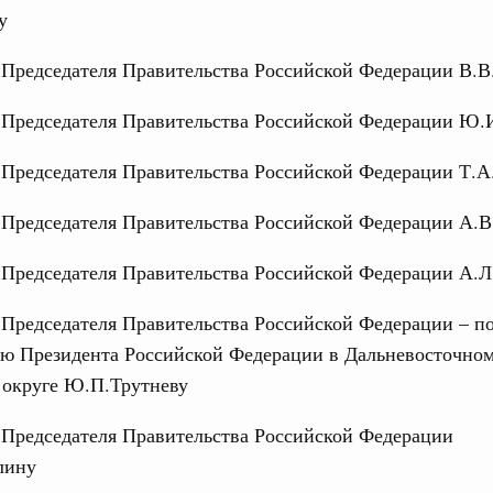
у
 Председателя Правительства Российской Федерации В.В
авительства и решения
 Председателя Правительства Российской Федерации Ю.
аседаний, встреч
 Председателя Правительства Российской Федерации Т.А
 Председателя Правительства Российской Федерации А.В
овации
Кален
 Председателя Правительства Российской Федерации А.
о итогам стратегической сессии о
вления научно-технологическим развитием
 Председателя Правительства Российской Федерации – 
ПН
Вчера
лю Президента Российской Федерации в Дальневосточно
 округе Ю.П.Трутневу
руда и поддержки занятости
о итогам стратегической сессии,
 Председателя Правительства Российской Федерации
дительности труда
3
лину
юня, понедельник
10