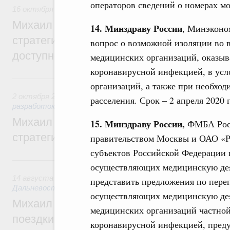
операторов сведений о номерах м
16 октября 2025
,
Жилищная политика, рынок жилья
Михаил Мишустин дал поручения по ито
14. Минздраву России
, Минэконо
стратегической сессии, посвящённой п
вопрос о возможной изоляции во 
доступности жилья для граждан
медицинских организаций, оказ
коронавирусной инфекцией, в ус
2 октября 2025, четверг
организаций, а также при необход
2 октября 2025
,
Государственная политика в сфере научны
расселения. Срок – 2 апреля 2020 г
разработок
Михаил Мишустин дал поручения по ито
15. Минздраву России,
ФМБА Росс
стратегической сессии «Модель развития
правительством Москвы и ОАО «Р
субъектов Российской Федерации 
14 августа 2025, четверг
осуществляющих медицинскую дея
14 августа 2025
,
Развитие отдельных территорий, городо
представить предложения по пер
Дальневосточного федерального округа (кроме Сахалина и
осуществляющих медицинскую деят
Михаил Мишустин дал поручения по ито
медицинских организаций частной
поездки в Дальневосточный и Сибирски
коронавирусной инфекцией, преду