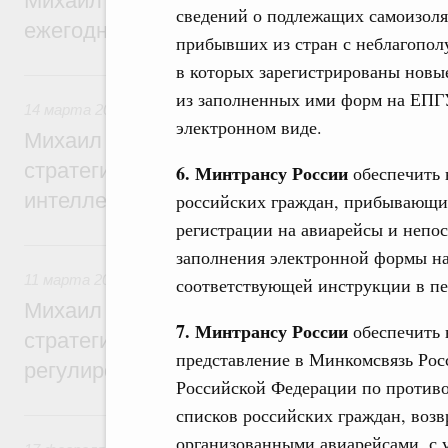
Михаил Мишустин утвердил поручения п
сведений о подлежащих самоизоля
ежегодного отчёта Правительства в Гос
прибывших из стран с неблагопол
в которых зарегистрированы новы
14 марта, суббота
из заполненных ими форм на ЕПГУ
14 марта 2026
,
Интеллектуальная собственность
электронном виде.
Михаил Мишустин дал поручения по ито
стратегической сессии, посвящённой ра
6. Минтрансу России
обеспечить 
интеллектуальной собственности до 2036
российских граждан, прибывающи
регистрации на авиарейсы и непос
11 марта, среда
заполнения электронной формы н
11 марта 2026
,
Регулирование в сфере торговли. Защита
соответствующей инструкции в пе
Михаил Мишустин дал поручения по ито
7. Минтрансу России
обеспечить н
стратегической сессии, посвящённой во
представление в Минкомсвязь Рос
регулирования платформенной экономик
Российской Федерации по против
списков российских граждан, воз
17 февраля, вторник
организованными авиарейсами, с 