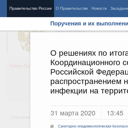
Правительство России
О Правительстве
Новости
Заседан
Поручения и их выполнен
Председатель Правительства
М
Вице-премьеры
М
О решениях по итог
Координационного с
Демография
Занято
Работа Правительства
Российской Федерац
Здоровье
Технол
Образование
Эконом
распространением н
Культура
Финан
инфекции на террит
Общество
Социал
Государство
31 марта 2020
13:45
Стратегии
Государственные программы
Национальн
Санитарно-эпидемиологическая безопасн