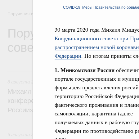
COVID-19. Меры Правительства по борьбе
Поручения и их выполнение
Поручения Правительс
30 марта 2020 года Михаил Мишу
Координационного совета при Пра
совещаний, заседаний,
распространением новой коронав
Федерации
. По итогам приняты с
1. Минкомсвязи России
обеспечи
8 августа, суббота
портале государственных и муниц
8 августа 2026
,
Отрасль информационных технологий
формы для предоставления росси
Михаил Мишустин дал поручения по итог
территорию Российской Федерации,
конференции «Цифровая индустрия пр
фактического проживания и плани
России»
самоизоляции, карантина (далее –
получаемых данных в рабочую гру
6 августа, четверг
Федерации по противодействию ра
6 августа 2026
,
Технологическое развитие. Инновации