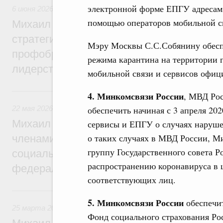
электронной форме ЕПГУ адресам 
6 июня 2026
,
Высшее, послевузовское и непрерывное образ
помощью операторов мобильной с
Михаил Мишустин дал поручения по ито
стратегической сессии по развитию высш
Мэру Москвы С.С.Собянину обесп
профобразования для достижения техно
режима карантина на территории 
лидерства
мобильной связи и сервисов офиц
22 мая, пятница
4. Минкомсвязи России
, МВД Рос
обеспечить начиная с 3 апреля 20
22 мая 2026
,
Развитие Северного Кавказа
Михаил Мишустин дал поручения по ито
сервисы и ЕПГУ о случаях наруше
о таких случаях в МВД России, М
членами Правительственной комиссии п
группу Государственного совета 
социально-экономического развития Сев
распространению коронавируса в 
федерального округа
соответствующих лиц.
25 марта, среда
5. Минкомсвязи России
обеспечит
25 марта 2026
,
Отчёты Правительства
Фонд социального страхования Ро