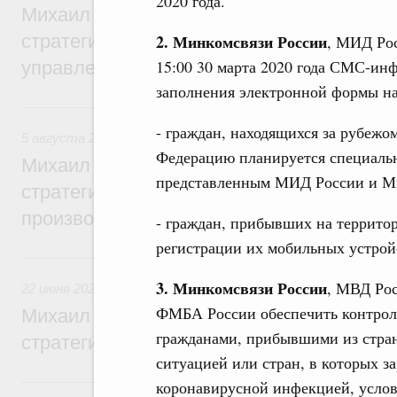
2020 года.
Михаил Мишустин дал поручения по ито
2. Минкомсвязи России
стратегической сессии о совершенствов
, МИД Рос
15:00 30 марта 2020 года СМС-ин
управления научно-технологическим раз
заполнения электронной формы на
5 августа, среда
- граждан, находящихся за рубежо
5 августа 2026
,
Вопросы производительности труда и по
Федерацию планируется специаль
Михаил Мишустин дал поручения по ито
представленным МИД России и Ми
стратегической сессии, посвящённой п
производительности труда
- граждан, прибывших на террито
регистрации их мобильных устройс
22 июня, понедельник
3. Минкомсвязи России
, МВД Рос
22 июня 2026
,
Отрасль информационных технологий
ФМБА России обеспечить контрол
Михаил Мишустин дал поручения по ито
гражданами, прибывшими из стран
стратегической сессии по развитию ци
ситуацией или стран, в которых з
6 июня, суббота
коронавирусной инфекцией, усло