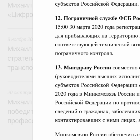
субъектов Российской Федерации.
Михаил Мишустин дал поручения по ито
«Цифровые решения»
12. Пограничной службе ФСБ Ро
15:00 30 марта 2020 года регист
8 ноября 2025, суббота
для прибывающих на территорию 
8 ноября 2025
,
Железнодорожный транспорт
соответствующей технической воз
Михаил Мишустин дал поручения по ито
пограничного контроля.
стратегической сессии о развитии скорос
13. Минздраву России
совместно 
транспортного сообщения
(руководителями высших исполнит
20 октября 2025, понедельник
субъектов Российской Федерации о
2020 года в Минкомсвязь России и
20 октября 2025
,
Профессиональные квалификации
Михаил Мишустин дал поручения по итог
Российской Федерации по против
сведений о гражданах, заболевши
победителями и призёрами национальны
контактировавших с ними лицах, а
профессионального мастерства
Минкомсвязи России обеспечить с 
16 октября 2025, четверг