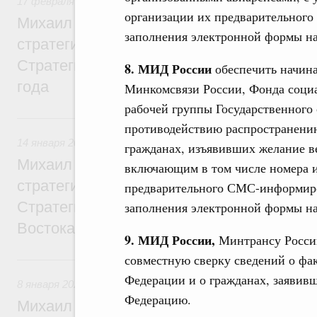
17 февраля 2026
,
Регулирование в сфере строительства
организации их предварительног
Михаил Мишустин дал поручения по ито
заполнения электронной формы н
стратегической сессии, посвящённой ре
Стратегии развития строительной отрасл
8. МИД России
обеспечить начиная
года
Минкомсвязи России, Фонда социа
рабочей группы Государственного
14 января, среда
противодействию распространению
14 января 2026
,
Общие вопросы развития ДФО
гражданах, изъявивших желание в
Михаил Мишустин дал поручения по ито
включающим в том числе номера и
стратегической сессии, посвящённой раз
предварительного СМС-информиро
Стратегии социально-экономического ра
заполнения электронной формы н
Востока
9. МИД России,
Минтрансу России
совместную сверку сведений о фа
8 января, четверг
Федерации и о гражданах, заявив
8 января 2026
,
Общие вопросы агропромышленного комплек
Федерацию.
Михаил Мишустин дал поручения по ито