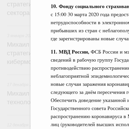
стратегической сессии о развитии агро
10. Фонду социального страхова
сектора
с 15:00 30 марта 2020 года предо
нетрудоспособности в электронно
3 января, суббота
прибывших из стран с неблагопол
3 января 2026
,
Информационная безопасность
где зарегистрированы новые случ
Михаил Мишустин дал поручения по ито
11. МВД России,
ФСБ России и мэ
стратегической сессии, посвящённой бор
сведений в рабочую группу Госуд
кибермошенничеством
противодействию распространению
17 декабря 2025, среда
неблагоприятной эпидемиологичес
новые случаи заражения коронавир
17 декабря 2025
,
Технологическое развитие. Инновации
следующего за днём пересечения 
Михаил Мишустин дал поручения по воп
Обеспечить доведение указанной 
технологической политики
Государственного совета Российс
12 декабря 2025, пятница
распространению коронавируса в
лиц (руководителей высших испол
12 декабря 2025
,
Отрасль информационных технологий