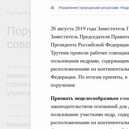
Управление природными ресурсами. Нед
Поручения и их выполнение
Поручения Правительс
26 августа 2019 года Заместитель
Заместитель Председателя Правит
совещаний, заседаний,
Президента Российской Федераци
Трутнев провели рабочее совещан
пользования недрами, содержащим
12 часов назад
,
Технологическое развитие. Инновации
расположенными на континенталь
Михаил Мишустин дал поручения по ито
Федерации. По итогам приняты, в
стратегической сессии о совершенствов
поручения:
управления научно-технологическим раз
Признать нецелесообразным
изм
законодательством оснований для
Вчера
пользование участками недр, соде
5 августа 2026
,
Вопросы производительности труда и по
расположенными на континенталь
Михаил Мишустин дал поручения по ито