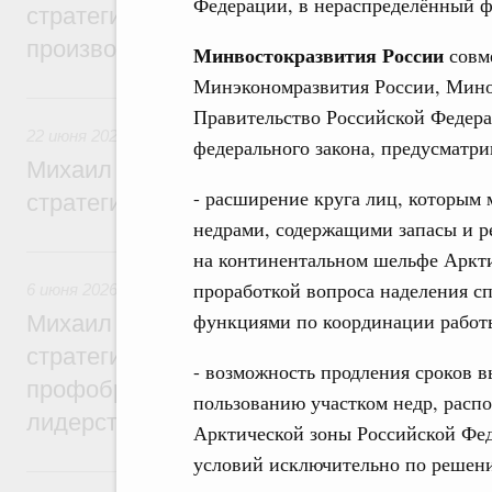
Федерации, в нераспределённый ф
стратегической сессии, посвящённой п
производительности труда
Минвостокразвития России
совм
Минэкономразвития России, Мино
22 июня, понедельник
Правительство Российской Федера
22 июня 2026
,
Отрасль информационных технологий
федерального закона, предусматр
Михаил Мишустин дал поручения по ито
- расширение круга лиц, которым 
стратегической сессии по развитию ци
недрами, содержащими запасы и р
6 июня, суббота
на континентальном шельфе Аркти
проработкой вопроса наделения с
6 июня 2026
,
Высшее, послевузовское и непрерывное образ
функциями по координации работы
Михаил Мишустин дал поручения по ито
стратегической сессии по развитию высш
- возможность продления сроков 
профобразования для достижения техно
пользованию участком недр, рас
лидерства
Арктической зоны Российской Фе
условий исключительно по решен
22 мая, пятница