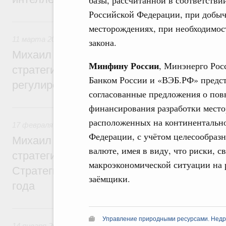
Российской Федерации, при добыч
11 марта, среда
месторождениях, при необходимос
11 марта 2026
,
Регулирование в сфере торговли. Защита
закона.
Михаил Мишустин дал поручения по ито
Минфину России
, Минэнерго Рос
стратегической сессии, посвящённой во
Банком России и «ВЭБ.РФ» предст
регулирования платформенной экономик
согласованные предложения о по
финансирования разработки место
17 февраля, вторник
расположенных на континентальн
17 февраля 2026
,
Регулирование в сфере строительства
Федерации, с учётом целесообраз
Михаил Мишустин дал поручения по ито
валюте, имея в виду, что риски, 
стратегической сессии, посвящённой ре
макроэкономической ситуации на 
Стратегии развития строительной отрасл
заёмщики.
года
14 января, среда
Управление природными ресурсами. Нед
14 января 2026
,
Общие вопросы развития ДФО