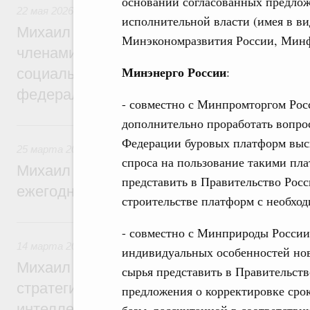
основании согласованных предло
22 мая 2026
,
Развитие Северного Кавказа
исполнительной власти (имея в в
Михаил Мишустин дал поручения по ито
Минэкономразвития России, Минф
членами Правительственной комиссии п
Минэнерго России
:
социально-экономического развития Сев
федерального округа
- совместно с Минпромторгом Рос
дополнительно проработать вопрос
25 марта, среда
Федерации буровых платформ высш
25 марта 2026
,
Отчёты Правительства
спроса на пользование такими пла
Михаил Мишустин утвердил поручения п
представить в Правительство Рос
ежегодного отчёта Правительства в Гос
строительстве платформ с необхо
14 марта, суббота
- совместно с Минприроды России
14 марта 2026
,
Интеллектуальная собственность
индивидуальных особенностей но
Михаил Мишустин дал поручения по ито
сырья представить в Правительст
стратегической сессии, посвящённой ра
предложения о корректировке срок
интеллектуальной собственности до 2036
базы, рассчитанной в соответствии