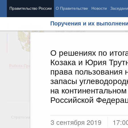
Правительство России
О Правительстве
Новости
Заседан
Поручения и их выполнен
Председатель Правительства
М
Вице-премьеры
М
О решениях по итог
Козака и Юрия Трут
Демография
Занято
Работа Правительства
права пользования
Здоровье
Технол
Образование
Эконом
запасы углеводород
Культура
Финан
на континентальном
Общество
Социал
Государство
Российской Федера
Стратегии
Государственные программы
Национальн
3 сентября 2019
17:0