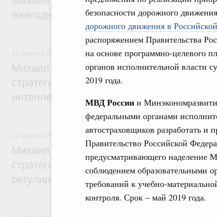
Михаил Мишустин утвердил поручения п
безопасности дорожного движени
ежегодного отчёта Правительства в Гос
дорожного движения в Российской
14 марта, суббота
распоряжением Правительства Рос
на основе программно-целевого п
14 марта 2026
,
Интеллектуальная собственность
органов исполнительной власти с
Михаил Мишустин дал поручения по ито
2019 года.
стратегической сессии, посвящённой ра
интеллектуальной собственности до 2036
МВД России
и Минэкономразвити
федеральными органами исполнит
11 марта, среда
автостраховщиков разработать и п
11 марта 2026
,
Регулирование в сфере торговли. Защита
Правительство Российской Федера
Михаил Мишустин дал поручения по ито
предусматривающего наделение М
стратегической сессии, посвящённой во
соблюдением образовательными ор
регулирования платформенной экономик
требований к учебно-материальной
контроля. Срок – май 2019 года.
17 февраля, вторник