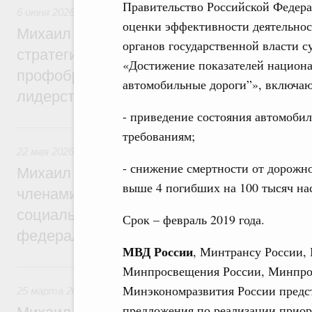
Правительство Российской Федер
6 июня 2026
,
Высшее, послевузовское и непрерывное образ
оценки эффективности деятельно
Михаил Мишустин дал поручения по ито
органов государственной власти 
стратегической сессии по развитию высш
«Достижение показателей национа
профобразования для достижения техно
автомобильные дороги”», включаю
лидерства
- приведение состояния автомоби
22 мая, пятница
требованиям;
22 мая 2026
,
Развитие Северного Кавказа
- снижение смертности от дорожн
Михаил Мишустин дал поручения по ито
выше 4 погибших на 100 тысяч на
членами Правительственной комиссии п
социально-экономического развития Сев
Срок – февраль 2019 года.
федерального округа
МВД России
, Минтрансу России,
25 марта, среда
Минпросвещения России, Минпро
Минэкономразвития России предс
25 марта 2026
,
Отчёты Правительства
предложения по реализации приор