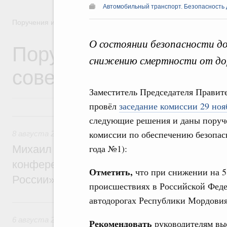
Автомобильный транспорт. Безопасность
Поручения и их выполнение
О состоянии безопасности д
Поручения Правительс
снижению смертности от до
совещаний, заседаний,
Заместитель Председателя Прави
провёл
заседание комиссии 29 ноя
8 августа, суббота
следующие решения и даны поруче
комиссии по обеспечению безопас
8 августа 2026
,
Отрасль информационных технологий
года №1):
Михаил Мишустин дал поручения по итог
конференции «Цифровая индустрия пр
Отметить,
что при снижении на 
России»
происшествиях в Российской Феде
автодорогах Республики Мордовия
6 августа, четверг
6 августа 2026
,
Технологическое развитие. Инновации
Рекомендовать
руководителям вы