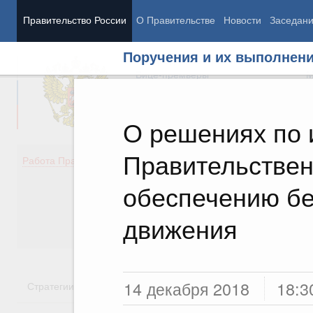
Правительство России
О Правительстве
Новости
Заседан
Поручения и их выполнен
Председатель Правительства
М
Вице-премьеры
М
О решениях по 
Правительствен
Демография
Занято
Работа Правительства
Здоровье
Технол
Образование
Эконом
обеспечению бе
Культура
Финан
Общество
Социал
движения
Государство
14 декабря 2018
18:3
Стратегии
Государственные программы
Национальн