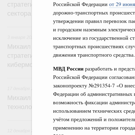
Российской Федерации
от 29 июня
стратегической сессии о развитии агро
дорожно-транспортных происшес
сектора
утверждении правил перевозок па
3 января, суббота
и городским наземным электриче
исключение из государственной ст
3 января 2026
,
Информационная безопасность
транспортных происшествиях случ
Михаил Мишустин дал поручения по ито
движения транспортного средства. 
стратегической сессии, посвящённой бор
кибермошенничеством
МВД России
разработать и предст
Российской Федерации согласован
17 декабря 2025, среда
законопроекту №291354-7 «О внес
17 декабря 2025
,
Технологическое развитие. Инновации
Федерации об административных 
Михаил Мишустин дал поручения по воп
возможность фиксации администр
технологической политики
использованием технических сред
учётом предложений и положител
12 декабря 2025, пятница
применению на территории город
12 декабря 2025
,
Отрасль информационных технологий