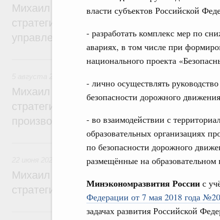
Михаил Мишустин дал поручения по ито
власти субъектов Российской Фед
стратегической сессии о совершенствов
- разработать комплекс мер по с
управления научно-технологическим раз
авариях, в том числе при формир
5 августа, среда
национального проекта «Безопасн
5 августа 2026
,
Вопросы производительности труда и по
- лично осуществлять руководств
Михаил Мишустин дал поручения по ито
безопасности дорожного движения
стратегической сессии, посвящённой п
- во взаимодействии с территори
производительности труда
образовательных организациях пр
22 июня, понедельник
по безопасности дорожного движе
размещённые на образовательном
22 июня 2026
,
Отрасль информационных технологий
Михаил Мишустин дал поручения по ито
Минэкономразвития России
с уч
стратегической сессии по развитию ци
Федерации от 7 мая 2018 года №2
задачах развития Российской Феде
6 июня, суббота