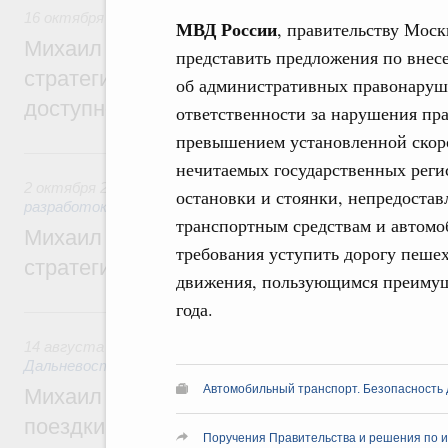
16 октября 2025
,
Жилищная политика, рынок жилья
МВД России
, правительству Мос
Михаил Мишустин дал поручения по ито
представить предложения по внес
стратегической сессии, посвящённой п
об административных правонаруш
доступности жилья для граждан
ответственности за нарушения пр
превышением установленной скор
2 октября 2025, четверг
нечитаемых государственных рег
2 октября 2025
,
Государственная политика в сфере научны
остановки и стоянки, непредост
разработок
транспортным средствам и автом
Михаил Мишустин дал поручения по ито
требования уступить дорогу пеше
стратегической сессии «Модель развития
движения, пользующимся преимущ
года.
14 августа 2025, четверг
14 августа 2025
,
Развитие отдельных территорий, городо
Дальневосточного федерального округа (кроме Сахалина и
Автомобильный транспорт. Безопасность
Михаил Мишустин дал поручения по ито
поездки в Дальневосточный и Сибирски
Поручения Правительства и решения по и