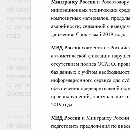
Минтрансу России
17 февраля 2026
,
Регулирование в сфере строительства
и Росавтодору
Михаил Мишустин дал поручения по ито
инновационных технических средс
композитных материалов, продол
стратегической сессии, посвящённой ре
аварийности, связанной с выездом
Стратегии развития строительной отрасл
движения. Срок – май 2019 года.
года
МВД России
совместно с Российс
14 января, среда
автоматической фиксации нарушен
14 января 2026
,
Общие вопросы развития ДФО
отсутствием полиса ОСАГО, про
Михаил Мишустин дал поручения по ито
баз данных с учётом необходимос
стратегической сессии, посвящённой раз
информационного сервиса для суб
Стратегии социально-экономического ра
обеспечения предварительной обр
Востока
правонарушений, поступающих от
2019 года.
8 января, четверг
МВД России
8 января 2026
,
Общие вопросы агропромышленного комплек
и Минтрансу России
Михаил Мишустин дал поручения по ито
подготовить предложения по внес