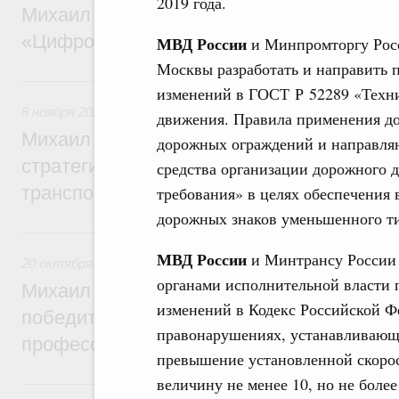
2019 года.
Михаил Мишустин дал поручения по ито
«Цифровые решения»
МВД России
и Минпромторгу Росс
Москвы разработать и направить 
8 ноября 2025, суббота
изменений в ГОСТ Р 52289 «Техни
8 ноября 2025
,
Железнодорожный транспорт
движения. Правила применения до
Михаил Мишустин дал поручения по ито
дорожных ограждений и направля
стратегической сессии о развитии скорос
средства организации дорожного 
транспортного сообщения
требования» в целях обеспечени
дорожных знаков уменьшенного тип
20 октября 2025, понедельник
МВД России
и Минтрансу России 
20 октября 2025
,
Профессиональные квалификации
органами исполнительной власти 
Михаил Мишустин дал поручения по итог
изменений в Кодекс Российской 
победителями и призёрами национальны
правонарушениях, устанавливающ
профессионального мастерства
превышение установленной скорос
величину не менее 10, но не более
16 октября 2025, четверг