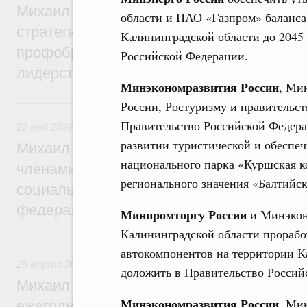
Михаил Мишустин дал поручения по ито
области и ПАО «Газпром» баланса 
стратегической сессии по развитию высш
Калининградской области до 2045 
профобразования для достижения техно
Российской Федерации.
лидерства
Минэкономразвития России
, Ми
22 мая, пятница
России, Ростуризму и правительст
Правительство Российской Федера
22 мая 2026
,
Развитие Северного Кавказа
развитии туристической и обеспе
Михаил Мишустин дал поручения по ито
национального парка «Куршская ко
членами Правительственной комиссии п
регионального значения «Балтийска
социально-экономического развития Сев
федерального округа
Минпромторгу России
и Минэкон
Калининградской области прорабо
25 марта, среда
автокомпонентов на территории Ка
25 марта 2026
,
Отчёты Правительства
доложить в Правительство Российс
Михаил Мишустин утвердил поручения п
Минэкономразвития России
, Ми
ежегодного отчёта Правительства в Гос