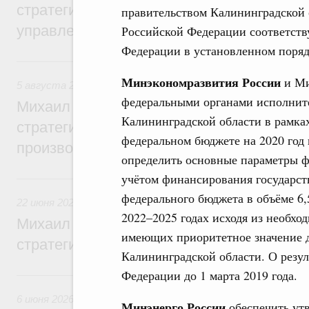
стратегической сессии о совершенствов
правительством Калининградской 
управления научно-технологическим раз
Российской Федерации соответств
Федерации в установленном поряд
5 августа, среда
Минэкономразвития России
и Ми
5 августа 2026
,
Вопросы производительности труда и по
федеральными органами исполните
Михаил Мишустин дал поручения по ито
Калининградской области в рамках
стратегической сессии, посвящённой п
федеральном бюджете на 2020 год 
производительности труда
определить основные параметры ф
учётом финансирования государств
22 июня, понедельник
федерального бюджета в объёме 6,
22 июня 2026
,
Отрасль информационных технологий
2022–2025 годах исходя из необх
Михаил Мишустин дал поручения по ито
имеющих приоритетное значение д
стратегической сессии по развитию ци
Калининградской области. О резул
Федерации до 1 марта 2019 года.
6 июня, суббота
6 июня 2026
,
Высшее, послевузовское и непрерывное образ
Минэнерго России
обеспечить ут