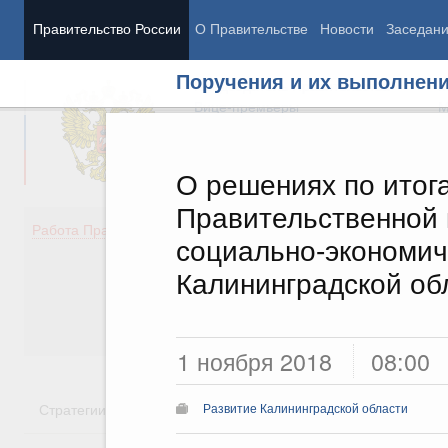
Правительство России
О Правительстве
Новости
Заседан
Поручения и их выполнен
Председатель Правительства
М
Вице-премьеры
М
О решениях по итог
Правительственной 
Демография
Занято
Работа Правительства
социально-экономич
Здоровье
Технол
Образование
Эконом
Калининградской об
Культура
Финан
Общество
Социал
Государство
1 ноября 2018
08:00
Стратегии
Государственные программы
Национальн
Развитие Калининградской области