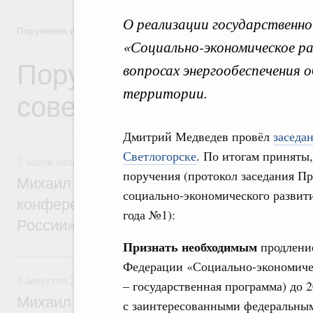
О реализации государственн
Поручения и их выполнение
«Социально-экономическое р
Поручения Правительс
вопросах энергообеспечения 
территории.
совещаний, заседаний,
Дмитрий Медведев провёл
заседа
Светлогорске
. По итогам приняты
7 часов назад
,
Отрасль информационных технологий
поручения (протокол заседания П
Михаил Мишустин дал поручения по итог
социально-экономического развити
конференции «Цифровая индустрия пр
года №1):
России»
Признать необходимым
продление
6 августа, четверг
Федерации «Социально-экономичес
6 августа 2026
,
Технологическое развитие. Инновации
– государственная программа) до 
Михаил Мишустин дал поручения по ито
с заинтересованными федеральным