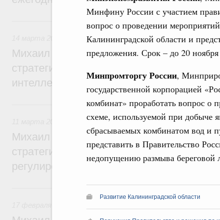
Минфину России с участием прави
14 марта, суббота
вопрос о проведении мероприятий
Калининградской области и предс
14 марта 2026
,
Интеллектуальная собственность
предложения. Срок – до 20 ноября 
Михаил Мишустин дал поручения по ито
стратегической сессии, посвящённой ра
Минпромторгу России
, Минприро
интеллектуальной собственности до 2036
государственной корпорацией «Р
комбинат» проработать вопрос о 
11 марта, среда
схеме, используемой при добыче ян
11 марта 2026
,
Регулирование в сфере торговли. Защита
сбрасываемых комбинатом вод и п
Михаил Мишустин дал поручения по ито
представить в Правительство Рос
стратегической сессии, посвящённой во
недопущению размыва береговой ли
регулирования платформенной экономик
17 февраля, вторник
Развитие Калининградской области
17 февраля 2026
,
Регулирование в сфере строительства