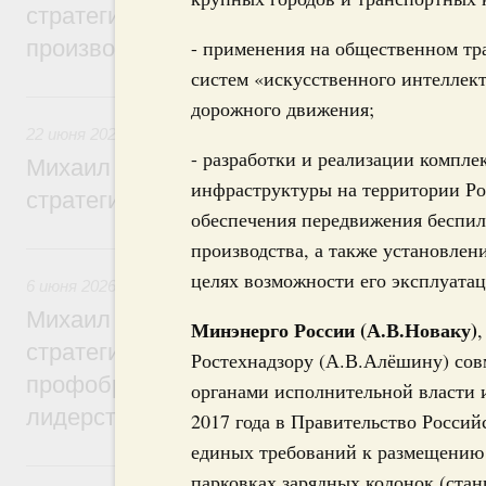
стратегической сессии, посвящённой п
- применения на общественном тр
производительности труда
систем «искусственного интеллек
22 июня, понедельник
дорожного движения;
22 июня 2026
,
Отрасль информационных технологий
- разработки и реализации компл
Михаил Мишустин дал поручения по ито
инфраструктуры на территории Ро
стратегической сессии по развитию ци
обеспечения передвижения беспил
производства, а также установлен
6 июня, суббота
целях возможности его эксплуата
6 июня 2026
,
Высшее, послевузовское и непрерывное образ
Михаил Мишустин дал поручения по ито
Минэнерго России (А.В.Новаку)
стратегической сессии по развитию высш
Ростехнадзору (А.В.Алёшину) со
профобразования для достижения техно
органами исполнительной власти и
лидерства
2017 года в Правительство Росси
единых требований к размещению 
22 мая, пятница
парковках зарядных колонок (стан