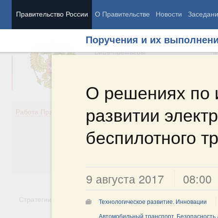
Правительство России
О Правительстве
Новости
Заседан
Поручения и их выполнен
Председатель Правительства
М
Вице-премьеры
М
О решениях по 
развитии электр
Демография
Занято
Работа Правительства
Здоровье
Технол
Образование
Эконом
беспилотного т
Культура
Финан
Общество
Социал
Государство
9 августа 2017
08:00
Стратегии
Государственные программы
Национальн
Технологическое развитие. Инновации
Автомобильный транспорт. Безопасность