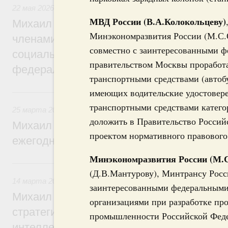
22 мая 2026
,
Развитие Северного Кавказа
МВД России (В.А.Колокольцеву)
Михаил Мишустин дал поручения по ито
Минэкономразвития России (М.С.
членами Правительственной комиссии п
совместно с заинтересованными ф
социально-экономического развития Сев
правительством Москвы проработа
федерального округа
транспортными средствами (автобу
имеющих водительские удостовер
25 марта, среда
транспортными средствами категори
25 марта 2026
,
Отчёты Правительства
доложить в Правительство Россий
Михаил Мишустин утвердил поручения п
проектом нормативного правового 
ежегодного отчёта Правительства в Гос
Минэкономразвития России (М.
14 марта, суббота
(Д.В.Мантурову), Минтрансу Росс
14 марта 2026
,
Интеллектуальная собственность
заинтересованными федеральными
Михаил Мишустин дал поручения по ито
организациями при разработке пр
стратегической сессии, посвящённой ра
промышленности Российской Федер
интеллектуальной собственности до 2036