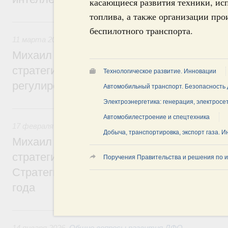
касающиеся развития техники, ис
топлива, а также организации про
11 марта, среда
беспилотного транспорта.
11 марта 2026
,
Регулирование в сфере торговли. Защита
Михаил Мишустин дал поручения по ито
стратегической сессии, посвящённой во
Технологическое развитие. Инновации
регулирования платформенной экономик
Автомобильный транспорт. Безопасность
Электроэнергетика: генерация, электросе
17 февраля, вторник
Автомобилестроение и спецтехника
17 февраля 2026
,
Регулирование в сфере строительства
Добыча, транспортировка, экспорт газа. 
Михаил Мишустин дал поручения по ито
стратегической сессии, посвящённой ре
Поручения Правительства и решения по и
Стратегии развития строительной отрасл
года
14 января, среда
14 января 2026
,
Общие вопросы развития ДФО