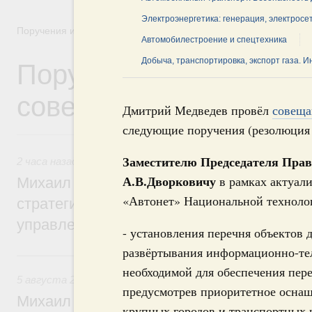
Электроэнергетика: генерация, электросе
Поручения и их выполнение
Автомобилестроение и спецтехника
Поручения Правительс
Добыча, транспортировка, экспорт газа. 
совещаний, заседаний,
Дмитрий Медведев провёл
совеща
следующие поручения (резолюция 
Заместителю Председателя Прав
2 часа назад
,
Технологическое развитие. Инновации
А.В.Дворковичу
в рамках актуал
Михаил Мишустин дал поручения по ито
«Автонет» Национальной техноло
стратегической сессии о совершенствов
управления научно-технологическим раз
- установления перечня объектов
развёртывания информационно-те
Вчера
необходимой для обеспечения пер
5 августа 2026
,
Вопросы производительности труда и по
предусмотрев приоритетное осна
Михаил Мишустин дал поручения по ито
крупных городов и транспортных 