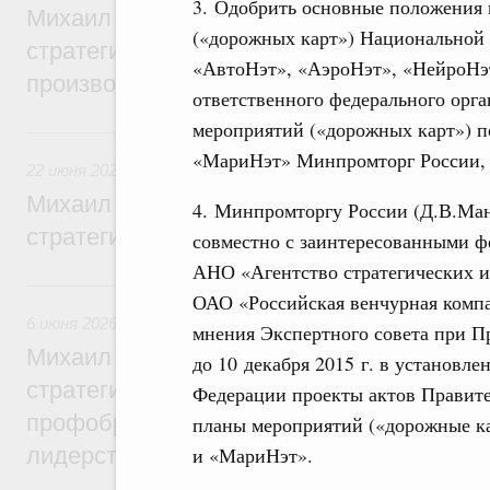
3. Одобрить основные положения 
Михаил Мишустин дал поручения по ито
(«дорожных карт») Национальной
стратегической сессии, посвящённой п
«АвтоНэт», «АэроНэт», «НейроНэт
производительности труда
ответственного федерального орга
мероприятий («дорожных карт») п
22 июня, понедельник
«МариНэт» Минпромторг России, 
22 июня 2026
,
Отрасль информационных технологий
Михаил Мишустин дал поручения по ито
4. Минпромторгу России (Д.В.Ма
стратегической сессии по развитию ци
совместно с заинтересованными ф
АНО «Агентство стратегических 
6 июня, суббота
ОАО «Российская венчурная компа
6 июня 2026
,
Высшее, послевузовское и непрерывное образ
мнения Экспертного совета при П
Михаил Мишустин дал поручения по ито
до 10 декабря 2015 г. в установл
стратегической сессии по развитию высш
Федерации проекты актов Правит
профобразования для достижения техно
планы мероприятий («дорожные к
лидерства
и «МариНэт».