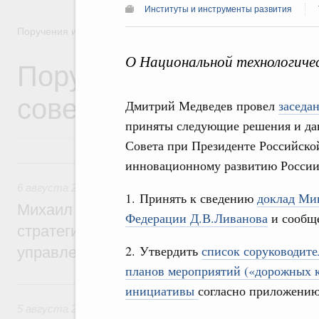
Институты и инструменты развития
Поручения и их выполнение
О Национальной технологиче
Поручения Правительс
совещаний, заседаний,
Дмитрий Медведев провел
заседа
приняты следующие решения и дан
Совета при Президенте Российско
6 августа, четверг
инновационному развитию России о
6 августа 2026
,
Технологическое развитие. Инновации
1. Принять к сведению
доклад Мин
Михаил Мишустин дал поручения по ито
Федерации Д.В.Ливанова
и сообще
стратегической сессии о совершенствов
2. Утвердить
список соруководите
управления научно-технологическим раз
планов мероприятий («дорожных к
5 августа, среда
инициативы
согласно приложению
5 августа 2026
,
Вопросы производительности труда и по