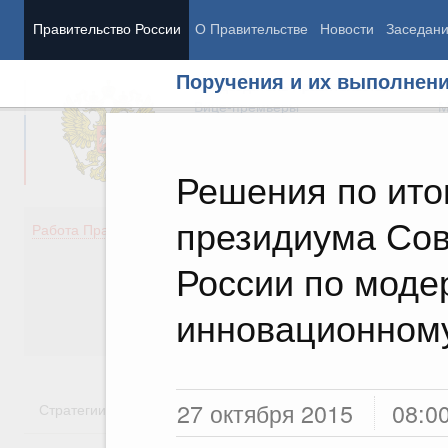
Правительство России
О Правительстве
Новости
Заседан
Поручения и их выполнен
Председатель Правительства
М
Вице-премьеры
М
Решения по ито
президиума Сов
Демография
Занято
Работа Правительства
Здоровье
Технол
Образование
Эконом
России по моде
Культура
Финан
Общество
Социал
инновационном
Государство
27 октября 2015
08:0
Стратегии
Государственные программы
Национальн