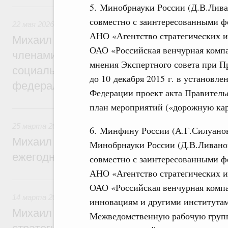
5. Минобрнауки России (Д.В.Лива
22 мая, пятница
совместно с заинтересованными ф
22 мая 2026
,
Развитие Северного Кавказа
АНО «Агентство стратегических 
Михаил Мишустин дал поручения по ито
ОАО «Российская венчурная компа
членами Правительственной комиссии п
мнения Экспертного совета при П
социально-экономического развития Сев
до 10 декабря 2015 г. в установл
федерального округа
Федерации проект акта Правител
план мероприятий («дорожную кар
25 марта, среда
25 марта 2026
,
Отчёты Правительства
6. Минфину России (А.Г.Силуанов
Михаил Мишустин утвердил поручения п
Минобрнауки России (Д.В.Ливано
ежегодного отчёта Правительства в Гос
совместно с заинтересованными ф
АНО «Агентство стратегических 
14 марта, суббота
ОАО «Российская венчурная комп
14 марта 2026
,
Интеллектуальная собственность
инновациям и другими институтами
Михаил Мишустин дал поручения по ито
Межведомственную рабочую групп