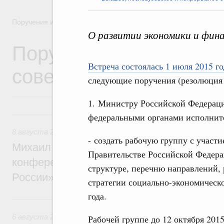
Поручения и их выполнение
О развитии экономики и фина
Поручения Правительс
Встреча состоялась 1 июля 2015 го
совещаний, заседаний,
следующие поручения (резолюция 
1. Министру Российской Федерац
8 августа, суббота
федеральными органами исполните
8 августа 2026
,
Отрасль информационных технологий
- создать рабочую группу с участ
Михаил Мишустин дал поручения по итог
Правительстве Российской Федера
конференции «Цифровая индустрия пр
структуре, перечню направлений,
России»
стратегии социально-экономическ
года.
6 августа, четверг
6 августа 2026
,
Технологическое развитие. Инновации
Рабочей группе до 12 октября 201