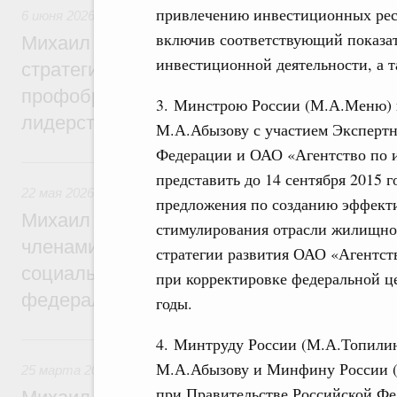
привлечению инвестиционных ресу
6 июня 2026
,
Высшее, послевузовское и непрерывное образ
включив соответствующий показат
Михаил Мишустин дал поручения по ито
инвестиционной деятельности, а 
стратегической сессии по развитию высш
профобразования для достижения техно
3. Минстрою России (М.А.Меню) 
лидерства
М.А.Абызову с участием Экспертн
Федерации и ОАО «Агентство по
22 мая, пятница
представить до 14 сентября 2015 
22 мая 2026
,
Развитие Северного Кавказа
предложения по созданию эффект
Михаил Мишустин дал поручения по ито
стимулирования отрасли жилищног
членами Правительственной комиссии п
стратегии развития ОАО «Агентс
социально-экономического развития Сев
при корректировке федеральной 
федерального округа
годы.
25 марта, среда
4. Минтруду России (М.А.Топили
М.А.Абызову и Минфину России (А
25 марта 2026
,
Отчёты Правительства
при Правительстве Российской Фе