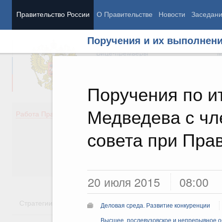
Правительство России
О Правительстве
Новости
Заседан
Поручения и их выполнен
Председатель Правительства
М
Вице-премьеры
М
Поручения по и
Медведева с чл
Демография
Занято
Работа Правительства
Здоровье
Технол
Образование
Эконом
совета при Пра
Культура
Финан
Общество
Социал
Государство
20 июля 2015
08:00
Стратегии
Государственные программы
Национальн
Деловая среда. Развитие конкуренции
Высшее, послевузовское и непрерывное 