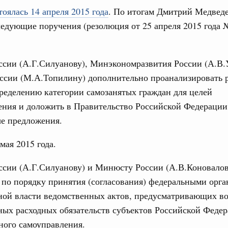
тоялась 14 апреля 2015 года
. По итогам Дмитрий Медведе
ледующие поручения (резолюция от 25 апреля 2015 год
авительства и решения
сии (А.Г.Силуанову), Минэкономразвития России (А.В.
аседаний, встреч
ссии (М.А.Топилину) дополнительно проанализировать 
ределению категории самозанятых граждан для целей
ения и доложить в Правительство Российской Федерации
 августа, среда
ые предложения.
Кален
руда и поддержки занятости
мая 2015 года.
о итогам стратегической сессии,
дительности труда
ПН
сии (А.Г.Силуанову) и Минюсту России (А.В.Коновалов
юня, понедельник
по порядку принятия (согласования) федеральными орг
ной власти ведомственных актов, предусматривающих в
огий
3
о итогам стратегической сессии по развитию
ых расходных обязательств субъектов Российской Феде
ного самоуправления.
10