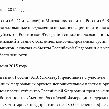
 июня, суббота
мая 2015 года.
17
вное образование
о итогам стратегической сессии по развитию
сии (А.Г.Силуанову) и Минэкономразвития России (А.В
24
ания для достижения технологического
согласованные предложения по компенсации негативного
убъектов Российской Федерации снижения доходов по н
31
2 мая, пятница
низаций в связи с созданием консолидированных групп
льщиков, включая субъекты Российской Федерации с выс
С помощь
осуществ
по итогам совещания с членами
беспеченности.
Для поиск
вопросам социально-экономического развития
сервисо
о округа
июня 2015 года.
5 марта, среда
Выбра
вития России (А.В.Улюкаеву) представить с участием
пери
нных федеральных органов исполнительной власти и ор
ения по итогам ежегодного отчёта
Архи
ной власти субъектов Российской Федерации предложени
обственность субъектов Российской Федерации федераль
 марта, суббота
нных унитарных предприятий в целях обеспечения эффек
Подпи