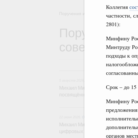
Коллегия
сос
Поручения и их выполнение
частности, с
2801):
Поручения Пр
Минфину Рос
совещаний, з
Минтруду Ро
подходы к оп
налогооблож
5
согласованн
5 августа 2026
,
Вопросы производительности т
Срок – до 15 
Михаил Мишустин дал поручения п
посвящённой повышению произво
Минфину Рос
22 и
предложения 
исполнитель
22 июня 2026
,
Отрасль информационных технол
Михаил Мишустин дал поручения п
дополнительн
цифровых платформ
органов мест