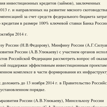
ния инвестиционных кредитов (займов), заключенных
2013 г. и направленных на развитие мясного скотоводства
января, четверг
компенсацией за счет средств федерального бюджета затра
го комплекса
 кредитам в размере 100% ключевой ставки Банка Росси
о итогам стратегической сессии о развитии
октября 2014 г.
января, суббота
зу России (Н.В.Федорову), Минфину России (А.Г.Силуан
звития России (А.В.Улюкаеву) с участием органов испо
о итогам стратегической сессии,
ктов Российской Федерации рассмотреть вопрос об оказ
енничеством
нной поддержки эффективным инвестиционным проектам
екабря 2025, среда
енном комплексе в части формирования их инфраструкт
новации
по вопросам реализации технологической
х доложить до 13 ноября 2014 г. в Правительство Россий
 установленном порядке.
абря 2025, пятница
мразвития России (А.В.Улюкаеву), Минсельхозу России
нологий
у), Россельхознадзору (С.А.Данкверту), Роспотребнадзо