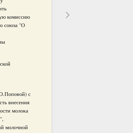
ить
кую комиссию
о союза "О
аны
йской
.Ю.Поповой) с
сть внесения
ности молока
",
ий молочной