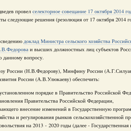
ведев провел
селекторное совещание 17 октября 2014 го
яты следующие решения (резолюция от 17 октября 2014 
авительства и решения
аседаний, встреч
к сведению
доклад Министра сельского хозяйства Российс
.В.Федорова
и высших должностных лиц субъектов Росс
о данному вопросу.
 августа, среда
Кален
зу России (Н.В.Федорову), Минфину России (А.Г.Силуан
руда и поддержки занятости
звития России (А.В.Улюкаеву) обеспечить:
о итогам стратегической сессии,
дительности труда
ПН
 установленном порядке в Правительство Российской Фе
ановления Правительства Российской Федерации,
юня, понедельник
вающего внесение изменений в Государственную програм
огий
зяйства и регулирования рынков сельскохозяйственной п
3
о итогам стратегической сессии по развитию
овольствия на 2013 - 2020 годы (далее - Государственная
10