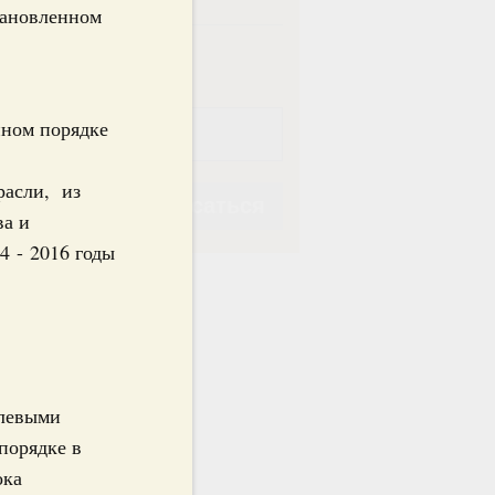
тановленном
ная
Еженедельная
нном порядке
расли, из
Подписаться
ва и
4 - 2016 годы
Подписаться
слевыми
порядке в
ока