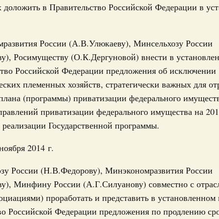
сть
х доложить в Правительство Российской Федерации в ус
о итогам стратегической сессии,
Ежеднев
еллектуальной собственности до 2036 года
Email
мразвития России (А.В.Улюкаеву), Минсельхозу России
1 марта, среда
у), Росимуществу (О.К.Дергуновой) внести в установле
и. Защита прав потребителей
ство Российской Федерации предложения об исключении
о итогам стратегической сессии,
ских племенных хозяйств, стратегически важных для от
вания платформенной экономики
плана (программы) приватизации федерального имущест
февраля, вторник
Email
равлений приватизации федерального имущества на 201
ительства
 реализации Государственной программы.
о итогам стратегической сессии,
ии развития строительной отрасли и ЖКХ до
ноября 2014 г.
озу России (Н.В.Федорову), Минэкономразвития России
 января, среда
ву), Минфину России (А.Г.Силуанову) совместно с отра
оциациями) проработать и представить в установленном 
о итогам стратегической сессии,
во Российской Федерации предложения по продлению ср
тратегии социально-экономического развития