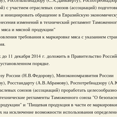
 по итогам форума «Цифровые решения»
) с участием отраслевых союзов (ассоциаций) подготов
ября 2025, суббота
 и инициировать обращение в Евразийскую экономичес
несения изменений в технический регламент Таможенног
о итогам стратегической сессии о развитии
 мяса и мясной продукции"
щения
новления требования к маркировке мяса с указанием стр
ия.
ря 2025, понедельник
ции
х до 11 декабря 2014 г. доложить в Правительство Росси
о итогам встречи с победителями и
 установленном порядке.
натов профессионального мастерства
озу России (Н.В.Федорову), Минэкономразвития России
тября 2025, четверг
у), Росстандарту (А.В.Абрамову), Роспотребнадзору (А
лья
аслевых союзов (ассоциаций) проработать целесообразно
о итогам стратегической сессии,
ости жилья для граждан
технические регламенты Таможенного союза "О безопас
родукции" и "Пищевая продукция в части ее маркировки
ября 2025, четверг
х на исключение возможности использования определен
ере научных исследований и разработок