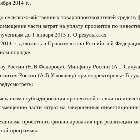
ября 2014 г.;
 июня, суббота
17
до сельскохозяйственных товаропроизводителей средств 
вное образование
о итогам стратегической сессии по развитию
озмещение части затрат на уплату процентов по инвест
24
ания для достижения технологического
лученным до 1 января 2013 г. О результатах
 2014 г. доложить в Правительство Российской Федераци
31
2 мая, пятница
ном порядке.
С помощь
зу России (Н.В.Федорову), Минфину России (А.Г.Силуан
осуществ
по итогам совещания с членами
Для поиск
звития России (А.В.Улюкаеву) при корректировке Госуд
вопросам социально-экономического развития
сервисо
о округа
редусмотреть:
5 марта, среда
Выбра
 механизма субсидирования процентной ставки по инве
пери
возмещению части затрат на завершенные инвестиционны
ения по итогам ежегодного отчёта
Архи
механизма проектного финансирования при реализации м
нной программы.
 марта, суббота
Подпи