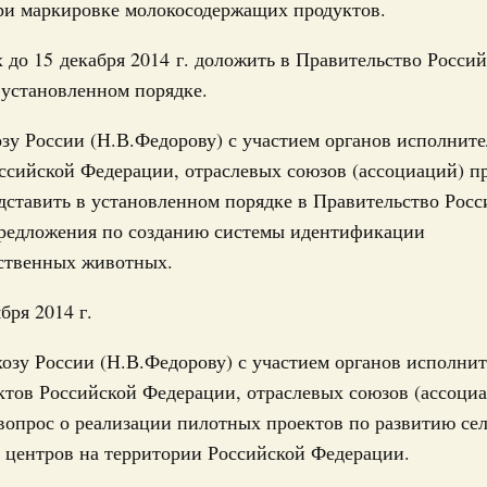
ри маркировке молокосодержащих продуктов.
по итогам стратегической сессии «Модель
х до 15 декабря 2014 г. доложить в Правительство Росси
густа 2025, четверг
 установленном порядке.
ий, городов и объектов Дальневосточного федерального округа
зу России (Н.В.Федорову) с участием органов исполнит
о итогам рабочей поездки в
ссийской Федерации, отраслевых союзов (ассоциаций) п
едеральные округа
дставить в установленном порядке в Правительство Рос
редложения по созданию системы идентификации
уста 2025, пятница
йственных животных.
вительства России
по итогам встречи с членами Совета палаты
бря 2014 г.
юля 2025, суббота
озу России (Н.В.Федорову) с участием органов исполни
ктов Российской Федерации, отраслевых союзов (ассоци
уктура для жизни»
вопрос о реализации пилотных проектов по развитию се
о итогам стратегической сессии об
тной инфраструктуры
 центров на территории Российской Федерации.
1