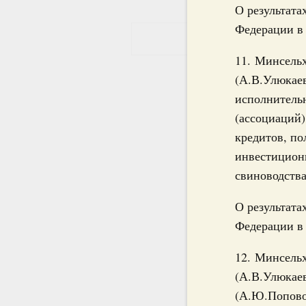
О результата
Федерации в
11. Минсель
(А.В.Улюкаев
исполнительн
(ассоциаций
кредитов, по
инвестиционн
свиноводства
О результата
Федерации в
12. Минсель
(А.В.Улюкаев
(А.Ю.Попово