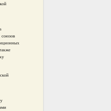
ской
в
х союзов
тиционных
 также
ку
йской
ру
ами