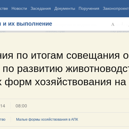
стве
Новости
Заседания
Документы
Поручения
Законопроект
 и их выполнение
ь Правительства
Министерства и ведомства
Советы и
еры
Министры
По регио
ия по итогам совещания о
 по развитию животноводс
мография
Занятость и труд
Экология
ровье
Технологическое развитие
Жильё и горо
азование
Экономика. Регулирование
Транспорт и с
 форм хозяйствования на
ьтура
Финансы
Энергетика
щество
Социальные услуги
Промышленно
ударство
Сельское хоз
014
08:00
ограммы
Национальные проекты
тво
Малые формы хозяйствования в АПК