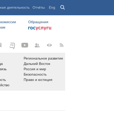
ная деятельность
Отчёты
Eng
 комиссии
Обращения
нам
Региональное развитие
да
Дальний Восток
вязь
Россия и мир
Безопасность
сть
Право и юстиция
яйство