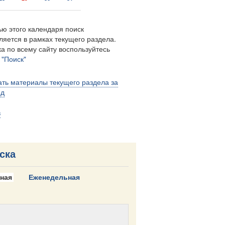
ю этого календаря поиск
ляется в рамках текущего раздела.
а по всему сайту воспользуйтесь
м
"Поиск"
ть материалы текущего раздела за
од
в
ска
ная
Еженедельная