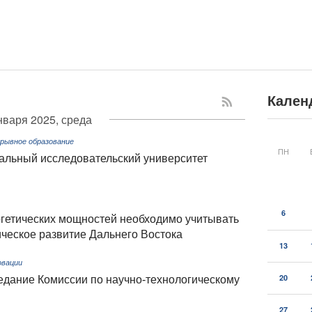
Кален
нваря 2025, среда
ерывное образование
ПН
альный исследовательский университет
6
ргетических мощностей необходимо учитывать
еское развитие Дальнего Востока
13
овации
20
дание Комиссии по научно-технологическому
27