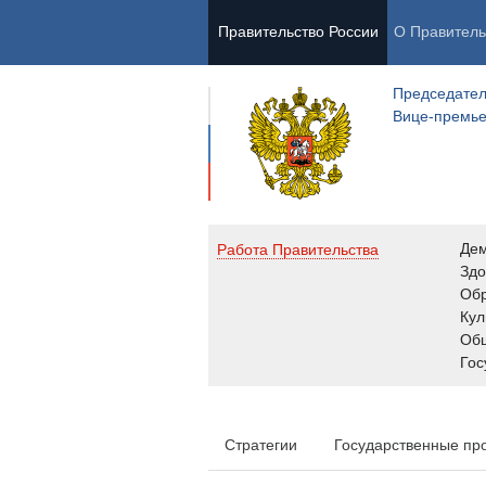
Правительство России
О Правитель
Председател
Вице-премь
Де
Работа Правительства
Здо
Обр
Кул
Об
Гос
Стратегии
Государственные пр