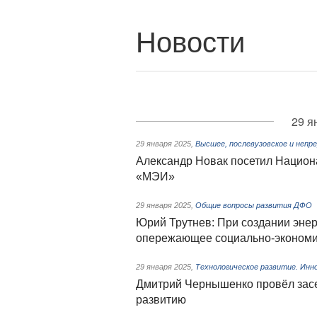
Новости
29 я
29 января 2025
,
Высшее, послевузовское и непр
Александр Новак посетил Национ
«МЭИ»
29 января 2025
,
Общие вопросы развития ДФО
Юрий Трутнев: При создании эне
опережающее социально-экономич
29 января 2025
,
Технологическое развитие. Инн
Дмитрий Чернышенко провёл засе
развитию