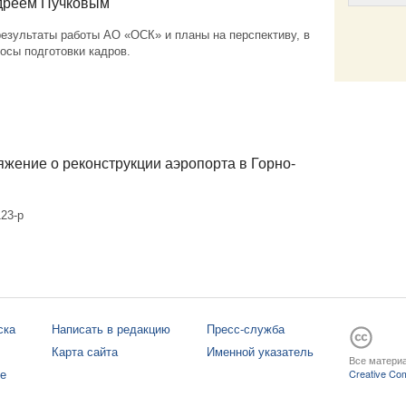
ндреем Пучковым
езультаты работы АО «ОСК» и планы на перспективу, в
осы подготовки кадров.
Email
жение о реконструкции аэропорта в Горно-
23-р
ска
Написать в редакцию
Пресс-служба
Карта сайта
Именной указатель
Все материа
те
Creative Com