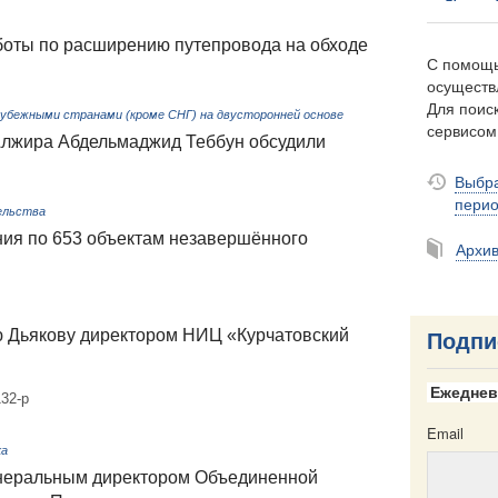
боты по расширению путепровода на обходе
С помощь
осуществ
Для поиск
рубежными странами (кроме СНГ) на двусторонней основе
сервисо
Алжира Абдельмаджид Теббун обсудили
Выбра
пери
ельства
ия по 653 объектам незавершённого
Архи
 Дьякову директором НИЦ «Курчатовский
Подпи
Ежеднев
32-р
Email
ка
енеральным директором Объединенной