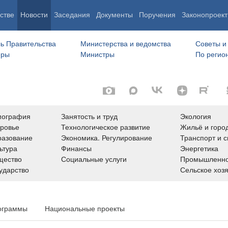
стве
Новости
Заседания
Документы
Поручения
Законопроект
ь Правительства
Министерства и ведомства
Советы и
еры
Министры
По регио
мография
Занятость и труд
Экология
ровье
Технологическое развитие
Жильё и горо
азование
Экономика. Регулирование
Транспорт и с
ьтура
Финансы
Энергетика
щество
Социальные услуги
Промышленно
ударство
Сельское хоз
ограммы
Национальные проекты