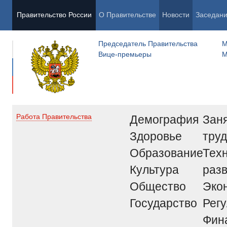
Правительство России
О Правительстве
Новости
Заседан
Председатель Правительства
М
Вице-премьеры
М
Демография
Заня
Работа Правительства
Здоровье
труд
Образование
Тех
Культура
раз
Общество
Эко
Государство
Рег
Фин