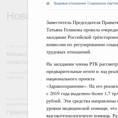
Трудовые отношения. Социальное партнёр
Новости
Заместитель Председателя Правит
Татьяна Голикова провела очередн
заседание Российской трёхсторон
комиссии по регулированию социа
1 час назад
,
Регулирование в сфере строительства
трудовых отношений.
Михаил Мишустин поздравил работников
отрасли с профессиональным празднико
На заседании члены РТК рассмотр
предварительные итоги и ход реа
9 августа 2026 года отмечается профессиональный праздник –
национального проекта
строителя.
«Здравоохранение». На его реали
Вчера
с 2019 года выделено более 1,7 тр
8 августа 2026
,
Государственная политика в сфере научны
рублей. Эти средства направлены
разработок
уровни медицинской помощи, что 
Правительство расширило перечень пре
высокотехнологичную помощь. Ра