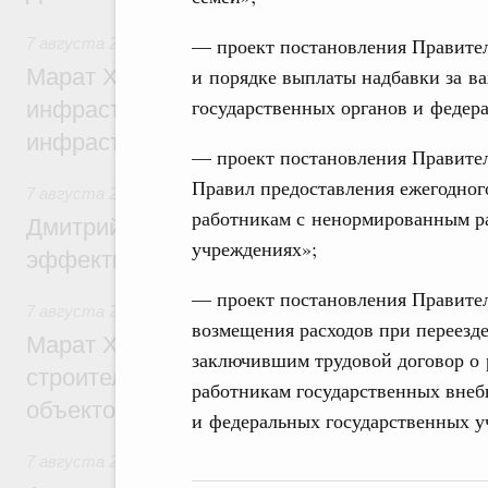
— проект постановления Правител
7 августа 2026
,
Бюджеты субъектов Федерации. Межбюд
и порядке выплаты надбавки за в
Марат Хуснуллин: 15 объектов спортивн
государственных органов и федер
инфраструктуры построили и обновили б
инфраструктурным кредитам
— проект постановления Правите
Правил предоставления ежегодног
7 августа 2026
,
Развитие сельских территорий
работникам с ненормированным р
Дмитрий Патрушев: Синхронизация госп
учреждениях»;
эффективность поддержки сельских тер
— проект постановления Правител
7 августа 2026
,
Экономика городов. Городская среда
возмещения расходов при переезде
Марат Хуснуллин: «Единый заказчик» з
заключившим трудовой договор о 
строительство и реконструкцию более 3
работникам государственных вне
объектов
и федеральных государственных у
7 августа 2026
,
Чрезвычайные ситуации и ликвидация их 