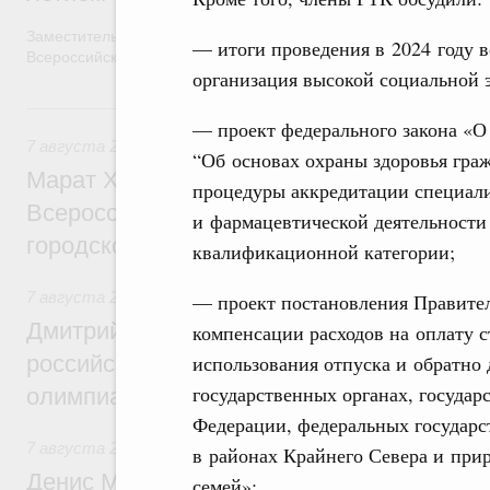
Заместитель Председателя Правительства Татьяна Голикова п
— итоги проведения в 2024 году в
Всероссийского общественного движения «Волонтёры-медики»
организация высокой социальной 
7 августа, пятница
— проект федерального закона «О
7 августа 2026
,
Экономика городов. Городская среда
“Об основах охраны здоровья гра
Марат Хуснуллин провёл заседание ком
процедуры аккредитации специал
Всероссийского конкурса лучших проект
и фармацевтической деятельности
городской среды
квалификационной категории;
7 августа 2026
,
Отрасль информационных технологий
— проект постановления Правите
Дмитрий Чернышенко и Сергей Кравцов 
компенсации расходов на оплату с
использования отпуска и обратно
российскую сборную с победой на Межд
государственных органах, госуда
олимпиаде по искусственному интеллект
Федерации, федеральных государ
7 августа 2026
,
Общие вопросы промышленной политики
в районах Крайнего Севера и при
Денис Мантуров посетил Ярославскую о
семей»;