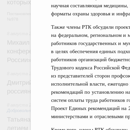
которых освобождаются от НДФЛ
научная составляющая медицины,
форматы охраны здоровья и инфра
Постановление от 5 августа 2026 года
№978
Также члены РТК обсудили проек
8 августа 2026
,
Отрасль информационных технологий
на федеральном, региональном и 
Михаил Мишустин дал поручения по итог
работников государственных и му
в целях обеспечения единых подх
конференции «Цифровая индустрия пр
работников организаций бюджетной
России»
Трудового кодекса Российской Фед
8 августа 2026
,
Спорт высших достижений и массовый сп
из представителей сторон профсо
Дмитрий Чернышенко и Михаил Дегтярёв
исполнительной власти, ежегодно
россиян с Днём физкультурника
рекомендаций по установлению на
систем оплаты труда работников 
8 августа 2026
,
Социальные инновации. Некоммерческие ор
Проект Единых рекомендаций на 2
Добровольчество и волонтёрство. Благотворительност
министерствами и отраслевыми п
Татьяна Голикова поздравила волонтёров
летием
Кроме того, члены РТК обсудили: