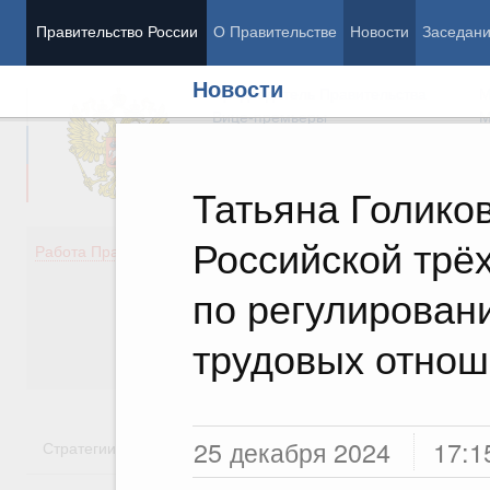
Правительство России
О Правительстве
Новости
Заседан
Новости
Председатель Правительства
М
Вице-премьеры
М
Татьяна Голико
Российской трё
Демография
Занято
Работа Правительства
Здоровье
Технол
Образование
Эконом
по регулирован
Культура
Финан
Общество
Социал
трудовых отно
Государство
25 декабря 2024
17:1
Стратегии
Государственные программы
Национальн