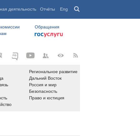
ная деятельность
Отчёты
Eng
 комиссии
Обращения
нам
Региональное развитие
да
Дальний Восток
вязь
Россия и мир
Безопасность
сть
Право и юстиция
яйство