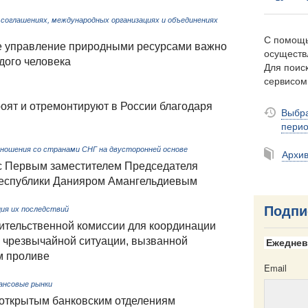
соглашениях, международных организациях и объединениях
С помощь
 управление природными ресурсами важно
осуществ
дого человека
Для поиск
сервисо
оят и отремонтируют в России благодаря
Выбра
пери
ношения со странами СНГ на двусторонней основе
Архи
 с Первым заместителем Председателя
Республики Данияром Амангельдиевым
Подпи
ция их последствий
ительственной комиссии для координации
й чрезвычайной ситуации, вызванной
Ежеднев
м проливе
Email
ансовые рынки
 открытым банковским отделениям