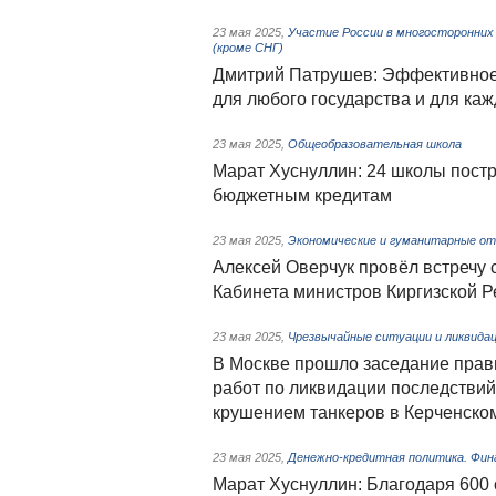
23 мая 2025
,
Участие России в многосторонних 
(кроме СНГ)
Дмитрий Патрушев: Эффективное
для любого государства и для каж
23 мая 2025
,
Общеобразовательная школа
Марат Хуснуллин: 24 школы постр
бюджетным кредитам
23 мая 2025
,
Экономические и гуманитарные от
Алексей Оверчук провёл встречу
Кабинета министров Киргизской 
23 мая 2025
,
Чрезвычайные ситуации и ликвида
В Москве прошло заседание прав
работ по ликвидации последстви
крушением танкеров в Керченско
23 мая 2025
,
Денежно-кредитная политика. Фин
Марат Хуснуллин: Благодаря 600