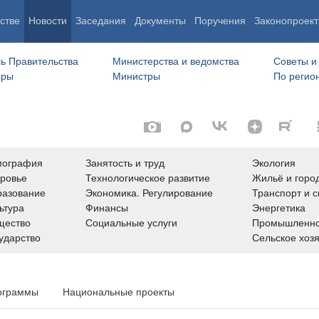
стве
Новости
Заседания
Документы
Поручения
Законопроект
ь Правительства
Министерства и ведомства
Советы и
еры
Министры
По регио
мография
Занятость и труд
Экология
ровье
Технологическое развитие
Жильё и горо
азование
Экономика. Регулирование
Транспорт и с
ьтура
Финансы
Энергетика
щество
Социальные услуги
Промышленно
ударство
Сельское хоз
ограммы
Национальные проекты