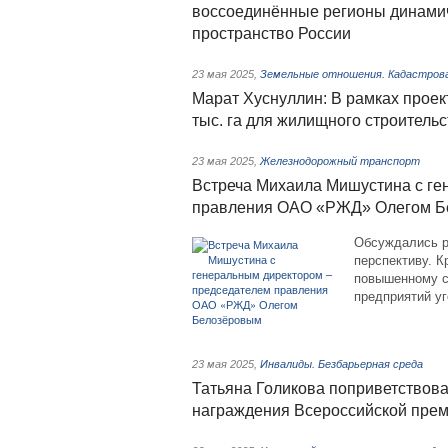
воссоединённые регионы динамич
пространство России
23 мая 2025
,
Земельные отношения. Кадастров
Марат Хуснуллин: В рамках проек
тыс. га для жилищного строительс
23 мая 2025
,
Железнодорожный транспорт
Встреча Михаила Мишустина с ге
правления ОАО «РЖД» Олегом Б
Обсуждались р
перспективу. К
повышенному с
предприятий уг
23 мая 2025
,
Инвалиды. Безбарьерная среда
Татьяна Голикова поприветствов
награждения Всероссийской пре