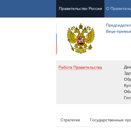
Правительство России
О Правитель
Председател
Вице-премь
Де
Работа Правительства
Здо
Обр
Кул
Об
Гос
Стратегии
Государственные пр