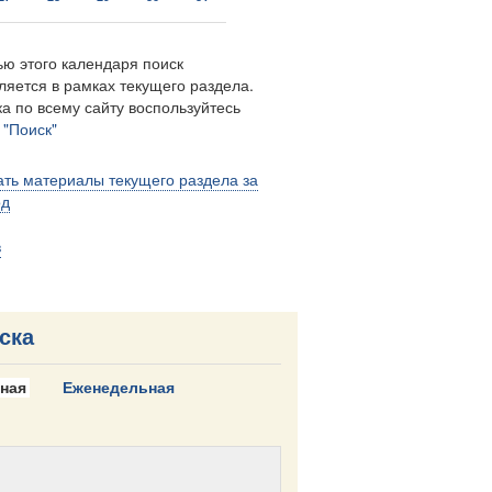
ю этого календаря поиск
ляется в рамках текущего раздела.
а по всему сайту воспользуйтесь
м
"Поиск"
ть материалы текущего раздела за
од
в
ска
ная
Еженедельная