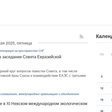
Кален
ая 2025, пятница
Интеграция на пространстве СНГ
ПН
в заседании Совета Евразийской
окий круг вопросов повестки Совета, в том числе
ативной базы Союза и взаимодействие ЕАЭС с третьими
5
12
соглашениях, международных организациях и объединениях
19
е в XI Невском международном экологическом
26