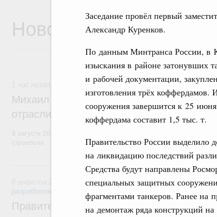
Заседание провёл первый замести
Новости
Александр Куренков.
По данным Минтранса России, в К
изыскания в районе затонувших т
и рабочей документации, закуплен
1 час назад
,
Регулирование в сфере строительства
изготовления трёх коффердамов. 
Михаил Мишустин поздравил работников
сооружения завершится к 25 июня
отрасли с профессиональным празднико
коффердама составит 1,5 тыс. т.
9 августа 2026 года отмечается профессиональный праздник –
Правительство России выделило д
строителя.
на ликвидацию последствий разли
Вчера
Средства будут направлены Росмо
специальных защитных сооружени
8 августа 2026
,
Государственная политика в сфере научны
разработок
фрагментами танкеров. Ранее на 
Правительство расширило перечень пре
на демонтаж ряда конструкций на