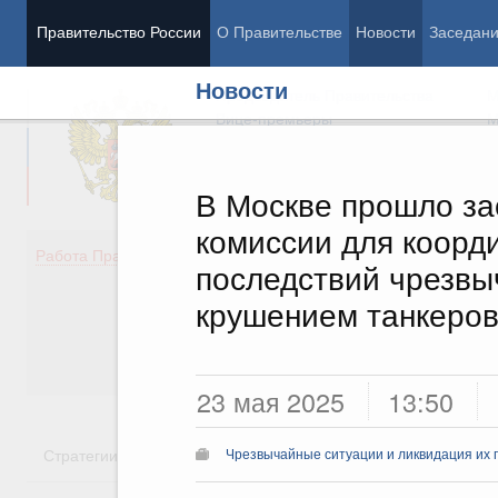
Правительство России
О Правительстве
Новости
Заседан
Новости
Председатель Правительства
М
Вице-премьеры
М
В Москве прошло за
комиссии для коорд
Демография
Занято
Работа Правительства
последствий чрезвы
Здоровье
Технол
Образование
Эконом
крушением танкеров
Культура
Финан
Общество
Социал
Государство
23 мая 2025
13:50
Стратегии
Государственные программы
Национальн
Чрезвычайные ситуации и ликвидация их 