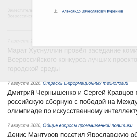
Заместитель Председателя Правительства Татьяна Голикова п
Александр Вячеславович Куренков
Всероссийского общественного движения «Волонтёры-медики»
7 августа, пятница
7 августа 2026
,
Экономика городов. Городская среда
Марат Хуснуллин провёл заседание ком
Всероссийского конкурса лучших проект
городской среды
7 августа 2026
,
Отрасль информационных технологий
Дмитрий Чернышенко и Сергей Кравцов 
российскую сборную с победой на Межд
олимпиаде по искусственному интеллект
7 августа 2026
,
Общие вопросы промышленной политики
Денис Мантуров посетил Ярославскую о