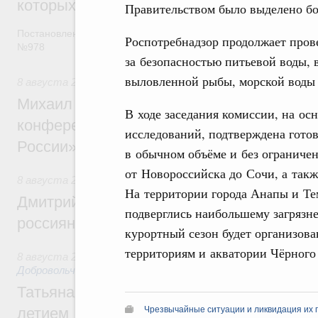
которых освобождаются от НДФЛ
Правительством было выделено бо
Постановление от 5 августа 2026 года
Роспотребнадзор продолжает пров
№978
за безопасностью питьевой воды, 
выловленной рыбы, морской воды 
8 августа 2026
,
Отрасль информационных технологий
Михаил Мишустин дал поручения по итог
В ходе заседания комиссии, на о
конференции «Цифровая индустрия пр
исследований, подтверждена гото
России»
в обычном объёме и без ограничен
от Новороссийска до Сочи, а такж
8 августа 2026
,
Спорт высших достижений и массовый сп
На территории города Анапы и Те
Дмитрий Чернышенко и Михаил Дегтярёв
подверглись наибольшему загрязн
россиян с Днём физкультурника
курортный сезон будет организов
территориям и акватории Чёрного 
8 августа 2026
,
Социальные инновации. Некоммерческие ор
Добровольчество и волонтёрство. Благотворительност
Татьяна Голикова поздравила волонтёров
Чрезвычайные ситуации и ликвидация их 
летием