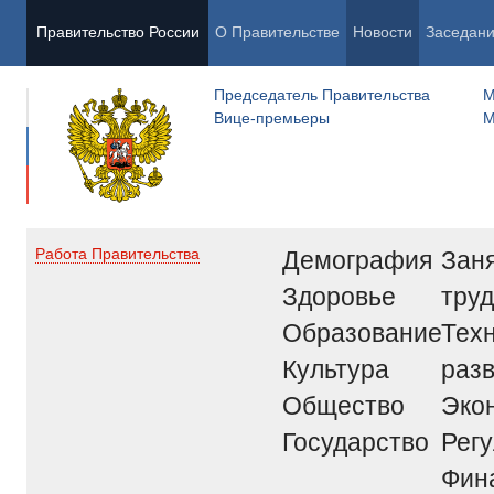
Правительство России
О Правительстве
Новости
Заседан
Председатель Правительства
М
Вице-премьеры
М
Демография
Заня
Работа Правительства
Здоровье
труд
Образование
Тех
Культура
раз
Общество
Эко
Государство
Рег
Фин