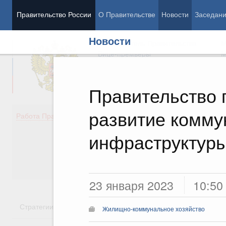
Правительство России
О Правительстве
Новости
Заседан
Новости
Председатель Правительства
М
Вице-премьеры
М
Правительство 
развитие комму
Демография
Занято
Работа Правительства
Здоровье
Технол
Образование
Эконом
инфраструктуры
Культура
Финан
Общество
Социал
Государство
23 января 2023
10:50
Стратегии
Государственные программы
Национальн
Жилищно-коммунальное хозяйство