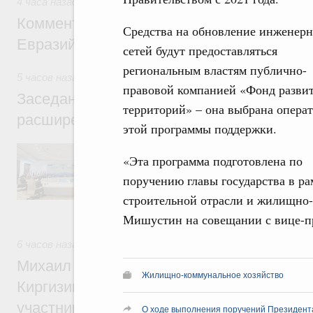
4 часа назад
,
Евразийский экономический союз. Интеграци
Комментарий Алексея Оверчука по итога
Средства на обновление инженер
Евразийского межправительственного со
сетей будут предоставляться
региональным властям публично-
5 часов назад
,
Евразийский экономический союз. Интеграц
правовой компанией «Фонд разви
Заседание Евразийского межправительст
территорий» – она выбрана опера
расширенном составе
этой программы поддержки.
В повестке заседания актуальные задачи 
«Эта программа подготовлена по
числе совершенствование кооперации в о
регулирования и администрирования, разв
поручению главы государства в ра
обеспечение продовольственной безопасн
строительной отрасли и жилищно-
железнодорожных перевозок, формирован
рынка.
Мишустин на совещании с вице-пр
6 часов назад
,
Евразийский экономический союз. Интеграц
Михаил Мишустин принял участие во вст
Жилищно-коммунальное хозяйство
Киргизии Садыра Жапарова с главами де
участников заседания Евразийского
О ходе выполнения поручений Президент