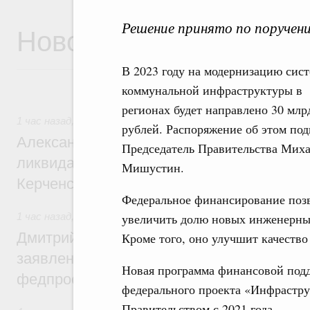
Решение принято по поручен
Новости
В 2023 году на модернизацию сис
коммунальной инфраструктуры в
регионах будет направлено 30 млр
1 час назад
,
Чрезвычайные ситуации и ликвидация их посл
рублей. Распоряжение об этом по
Александр Козлов провёл заседание пра
Председатель Правительства Мих
ликвидации последствий чрезвычайной с
Мишустин.
Керченском проливе
Федеральное финансирование поз
1 час назад
,
Среднее профессиональное образование
увеличить долю новых инженерных 
Дмитрий Чернышенко: Установлен рекорд
Кроме того, оно улучшит качеств
заявлений от абитуриентов колледжей и
Новая программа финансовой подд
федпроекта «Профессионалитет»
федерального проекта «Инфрастру
Правительством с 2021 года.