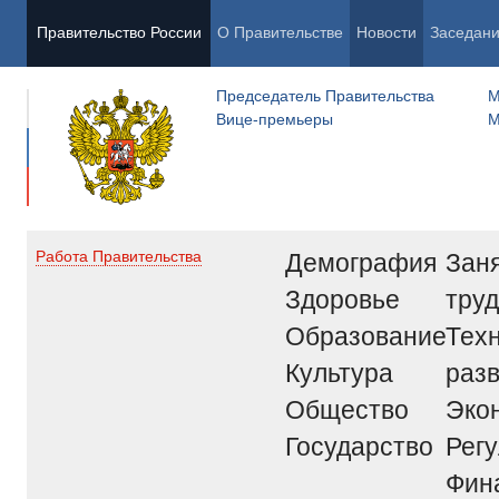
Правительство России
О Правительстве
Новости
Заседан
Председатель Правительства
М
Вице-премьеры
М
Демография
Заня
Работа Правительства
Здоровье
труд
Образование
Тех
Культура
раз
Общество
Эко
Государство
Рег
Фин