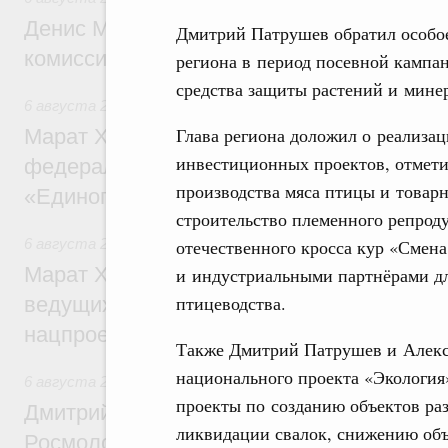
Денис Мантуров провёл заседание Прав
Дмитрий Патрушев обратил особое
комиссии по промышленности
региона в период посевной кампа
средства защиты растений и мине
6 августа 2026
,
Регулирование в сфере строительства
Глава региона доложил о реализ
Марат Хуснуллин: Более 130 социальных
инвестиционных проектов, отметив
федерального значения построено под к
производства мяса птицы и товар
«Единого заказчика»
строительство племенного репроду
отечественного кросса кур «Смена
6 августа 2026
,
Национальный проект «Инфраструктура д
Марат Хуснуллин: Порядка 200 дорожных
и индустриальными партнёрами дл
птицеводства.
ведущих к спортивным объектам, обновят
нацпроекту «Инфраструктура для жизни
Также Дмитрий Патрушев и Алексе
национального проекта «Экология»
6 августа 2026
,
Молодёжная политика
проекты по созданию объектов ра
Дмитрий Чернышенко, Сергей Кравцов и
ликвидации свалок, снижению об
Росмолодёжи Григорий Гуров поприветс