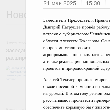
21 мая 2025
15:30
Новости
Заместитель Председателя Правит
Дмитрий Патрушев провёл рабоч
встречу с губернатором Челябинс
области Алексеем Текслером. Ос
3 часа назад
,
Евразийский экономический союз. Интеграци
вопросами стали развитие
Заседание Евразийского межправительст
агропромышленного комплекса ре
расширенном составе
а также реализация национальных
проектов в природоохранной сфер
В повестке заседания актуальные задачи 
числе совершенствование кооперации в о
регулирования и администрирования, разв
Алексей Текслер проинформирова
обеспечение продовольственной безопасн
о ходе посевной кампании и план
железнодорожных перевозок, формирован
рынка.
на урожай. В этом году регион ожи
рассчитывают произвести примерно
Вчера
обеспечить кормовую базу животн
6 августа 2026
,
Общие вопросы промышленной политики