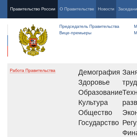
Правительство России
О Правительстве
Новости
Заседан
Председатель Правительства
М
Вице-премьеры
М
Демография
Заня
Работа Правительства
Здоровье
труд
Образование
Тех
Культура
раз
Общество
Эко
Государство
Рег
Фин