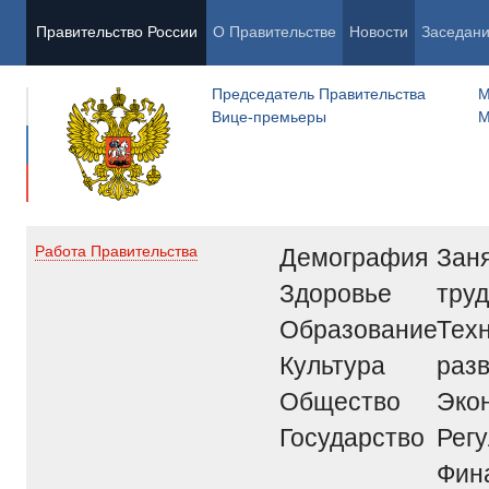
Правительство России
О Правительстве
Новости
Заседан
Председатель Правительства
М
Вице-премьеры
М
Демография
Заня
Работа Правительства
Здоровье
труд
Образование
Тех
Культура
раз
Общество
Эко
Государство
Рег
Фин