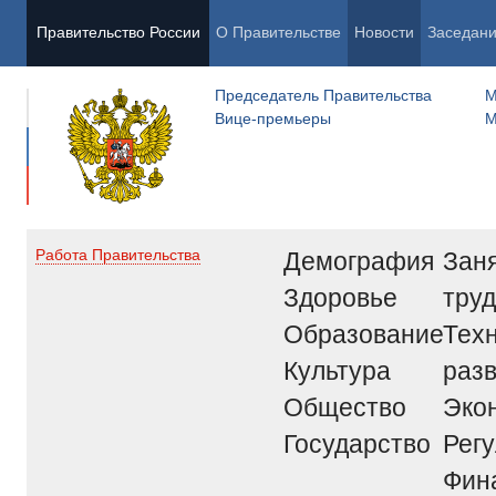
Правительство России
О Правительстве
Новости
Заседан
Председатель Правительства
М
Вице-премьеры
М
Демография
Заня
Работа Правительства
Здоровье
труд
Образование
Тех
Культура
раз
Общество
Эко
Государство
Рег
Фин