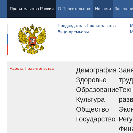
Правительство России
О Правительстве
Новости
Заседан
Председатель Правительства
М
Вице-премьеры
М
Демография
Заня
Работа Правительства
Здоровье
труд
Образование
Тех
Культура
раз
Общество
Эко
Государство
Рег
Фин