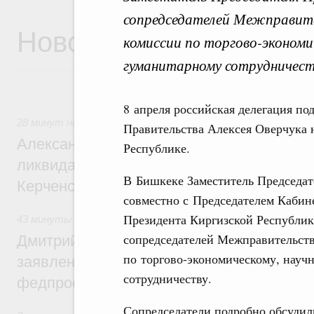
сопредседателей Межправите
Новости
комиссии по торгово-экономи
гуманитарному сотрудничест
8 апреля российская делегация по
28 минут назад
,
Чрезвычайные ситуации и ликвидация их 
Правительства Алексея Оверчука 
Александр Козлов провёл заседание пра
Республике.
ликвидации последствий чрезвычайной с
В Бишкеке Заместитель Председат
Керченском проливе
совместно с Председателем Кабин
Президента Киргизской Республи
43 минуты назад
,
Среднее профессиональное образование
сопредседателей Межправительст
Дмитрий Чернышенко: Установлен рекорд
по торгово-экономическому, науч
заявлений от абитуриентов колледжей и
сотрудничеству.
федпроекта «Профессионалитет»
Сопредседатели подробно обсудил