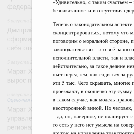
«Удивительно, с таким счастьем –
федеральном округе
безнаказанности и отсутствия сд
5 августа 2026
,
Молодёжная политика
Теперь о законодательном аспекте
Дмитрий Чернышенко: Всемирный фести
сконцентрироваться, потому что м
сформировал целое сообщество людей, 
поговорим о моральной стороне, п
себя ответственность за будущее
законодательство – это всё равно
исполнительной власти, так и вла
5 августа 2026
,
Национальный проект «Инфраструктура д
действительно, за такое деяние не
Марат Хуснуллин: Ввод нежилых зданий 
пьёт перед тем, как садиться за ру
вырос почти на треть
эти 5 тыс. Чего скрывать, многие 
проезжают, в окошечко эту сумму 
5 августа 2026
,
Земельные отношения. Кадастровая сист
в таком случае, как модель правов
Оценочная деятельность
неосторожной виной. Но человек, 
Марат Хуснуллин: По решению правкоми
– да, он, наверное, не планирует 
управление «ДОМ.РФ» перейдёт более 16
то есть у него нет умысла на сове
регионах
другое: на управление транспортом