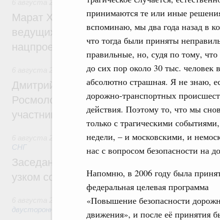
6 августа 2026
,
Национальный проект «Инфраструктура д
принимаются те или иные решения
Марат Хуснуллин: Порядка 200 дорожных
вспоминаю, мы два года назад в к
ведущих к спортивным объектам, обновят
что тогда были приняты неправил
нацпроекту «Инфраструктура для жизни
правильные, но, судя по тому, чт
до сих пор около 30 тыс. человек 
6 августа 2026
,
Молодёжная политика
абсолютно страшная. Я не знаю, ес
Дмитрий Чернышенко, Сергей Кравцов и
дорожно-транспортных происшеств
Росмолодёжи Григорий Гуров поприветс
действия. Поэтому то, что мы снов
участников проекта «Кольцо открытий»
только с трагическими событиями,
недели, – и московскими, и немоск
6 августа 2026
,
Евразийский экономический союз. Интегр
СНГ
нас с вопросом безопасности на д
Заседание Евразийского межправительст
Напомню, в 2006 году была приня
узком составе
федеральная целевая программа
«Повышение безопасности дорожн
6 августа 2026
,
Экономические отношения с зарубежными 
двусторонней основе
движения», и после её принятия 