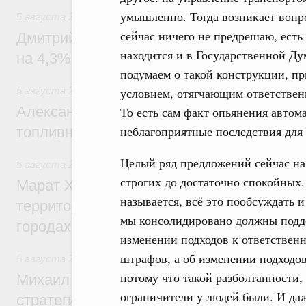
умышленно. Тогда возникает вопро
5 августа 2026
,
Внутренний и въездной туризм
сейчас ничего не предрешаю, ест
Дмитрий Чернышенко: Внутренний туриз
находится и в Государственной Ду
на 4,3%, въездной – на 20,1%
подумаем о такой конструкции, пр
5 августа 2026
,
Оборот бензина и дизельного топлива
условием, отягчающим ответствен
Александр Новак провёл совещание по с
То есть сам факт опьянения автом
неблагоприятные последствия для
топливном рынке
Целый ряд предложений сейчас на 
5 августа 2026
,
Жилищная политика, рынок жилья
строгих до достаточно спокойных. 
Марат Хуснуллин: Первые проекты компл
называется, всё это пообсуждать 
территорий в Донбассе и Новороссии бу
мы консолидировано должны подде
городах ДНР
изменении подходов к ответствен
штрафов, а об изменении подходов 
5 августа 2026
,
Вопросы производительности труда и по
потому что такой разболтанности,
Михаил Мишустин дал поручения по ито
ограничители у людей были. И даж
стратегической сессии, посвящённой п