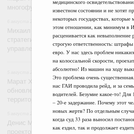
медицинского освидетельствования
многофункциональные зоны дорожного с
известном состоянии и не хотят п
некоторых государствах, которые 
6 августа 2026
,
Технологическое развитие. Инновации
этом отношении, как минимум в И
Михаил Мишустин дал поручения по ито
расценивается как невыполнение 
стратегической сессии о совершенствов
строгую ответственность: штрафы в
управления научно-технологическим раз
евро. У нас здесь проблем никаких
на колоссальной скорости, проеха
5 августа, среда
абсолютно! Из машин на ходу вык
5 августа 2026
,
Жилищно-коммунальное хозяйство
Это проблема очень существенная.
Марат Хуснуллин: Более 4,3 тыс. объек
нас ГАИ проводила рейд, и за сем
обновлено в России при участии Фонда 
водителей. Безумие какое-то! Для 
территорий
– 20-е задержание. Почему этот че
новых жертв? По отдельным случая
5 августа 2026
,
Инструменты развития территорий. ОЭЗ.
когда суд 33 раза выносил постан
Денис Мантуров провёл совещание по р
как ездил, так и продолжает езди
проектов института кураторства в Ураль