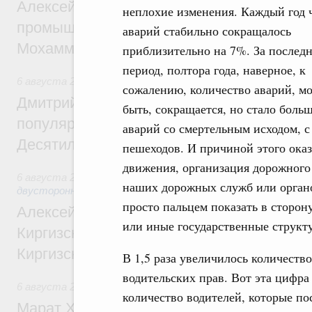
Алексей Оверчук провёл рабочую встреч
неплохие изменения. Каждый год 
промышленности, недропользования и т
аварий стабильно сокращалось
Мохаммадом Атабаком
приблизительно на 7%. За послед
период, полтора года, наверное, к
6 августа 2026
,
Внутренний и въездной туризм
сожалению, количество аварий, м
Дмитрий Чернышенко: Порядка 110 марш
быть, сокращается, но стало боль
популярного туризма в 35 регионах созд
аварий со смертельным исходом, с
Десятилетия науки и технологий
пешеходов. И причиной этого ока
движения, организация дорожного 
6 августа 2026
,
Экономические и гуманитарные отношения
наших дорожных служб или органо
двусторонней основе
просто пальцем показать в сторону
Алексей Оверчук принял участие в работе
или иные государственные структу
Киргизского экономического форума и XII
Киргизской межрегиональной конференц
В 1,5 раза увеличилось количеств
водительских прав. Вот эта цифра 
6 августа 2026
,
Дорожное хозяйство
количество водителей, которые по
Марат Хуснуллин: На двух скоростных т