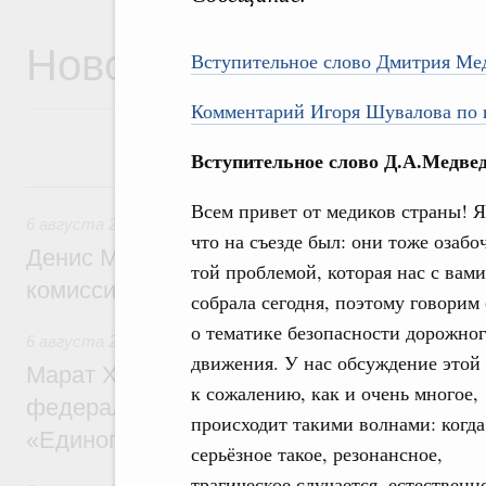
Новости
Вступительное слово Дмитрия Ме
Комментарий Игоря Шувалова по 
Вступительное слово Д.А.Медвед
6 августа, четверг
Всем привет от медиков страны! Я
6 августа 2026
,
Общие вопросы промышленной политики
что на съезде был: они тоже озаб
Денис Мантуров провёл заседание Прав
той проблемой, которая нас с вами
комиссии по промышленности
собрала сегодня, поэтому говорим
о тематике безопасности дорожно
6 августа 2026
,
Регулирование в сфере строительства
движения. У нас обсуждение этой
Марат Хуснуллин: Более 130 социальных
к сожалению, как и очень многое,
федерального значения построено под к
происходит такими волнами: когда
«Единого заказчика»
серьёзное такое, резонансное,
трагическое случается, естественн