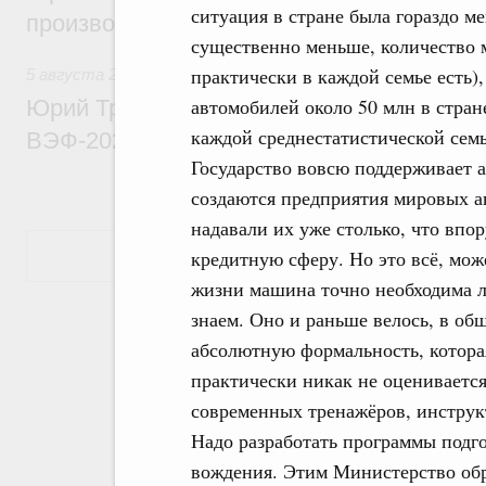
ситуация в стране была гораздо м
производительности труда
существенно меньше, количество
практически в каждой семье есть),
5 августа 2026
,
Общие вопросы развития ДФО
автомобилей около 50 млн в стране
Юрий Трутнев: Опубликована программа
каждой среднестатистической семье
ВЭФ-2026
Государство вовсю поддерживает 
создаются предприятия мировых а
надавали их уже столько, что впор
Показать еще
кредитную сферу. Но это всё, мож
жизни машина точно необходима л
знаем. Оно и раньше велось, в общ
абсолютную формальность, котора
практически никак не оцениваетс
современных тренажёров, инструк
Надо разработать программы подг
вождения. Этим Министерство обра