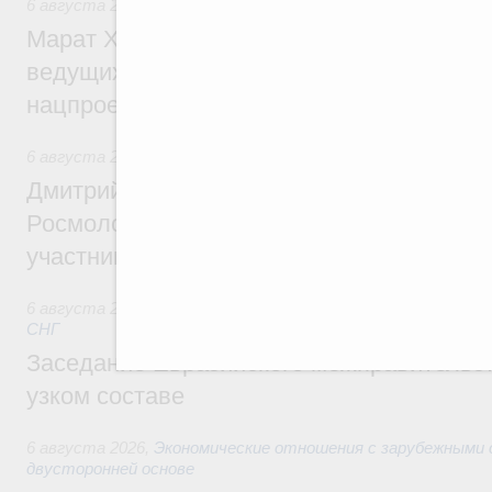
6 августа 2026
,
Национальный проект «Инфраструктура д
Марат Хуснуллин: Порядка 200 дорожных
ведущих к спортивным объектам, обновят
нацпроекту «Инфраструктура для жизни
6 августа 2026
,
Молодёжная политика
Дмитрий Чернышенко, Сергей Кравцов и
Росмолодёжи Григорий Гуров поприветс
участников проекта «Кольцо открытий»
6 августа 2026
,
Евразийский экономический союз. Интегр
СНГ
Заседание Евразийского межправительст
узком составе
6 августа 2026
,
Экономические отношения с зарубежными 
двусторонней основе