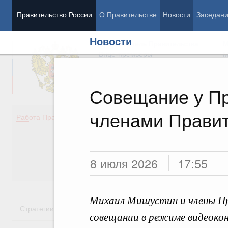
Правительство России
О Правительстве
Новости
Заседан
Новости
Председатель Правительства
М
Вице-премьеры
М
Совещание у Пр
членами Правит
Демография
Занято
Работа Правительства
Здоровье
Технол
Образование
Эконом
Культура
Финан
Общество
Социал
8 июля 2026
17:55
Государство
Михаил Мишустин и члены Пр
Стратегии
Государственные программы
Национальн
совещании в режиме видеоко