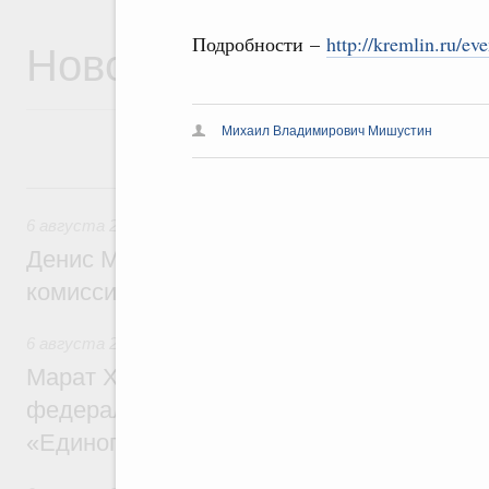
Новости
Подробности –
http://kremlin.ru/ev
Михаил Владимирович Мишустин
6 августа, четверг
6 августа 2026
,
Общие вопросы промышленной политики
Денис Мантуров провёл заседание Прав
комиссии по промышленности
6 августа 2026
,
Регулирование в сфере строительства
Марат Хуснуллин: Более 130 социальных
федерального значения построено под к
«Единого заказчика»