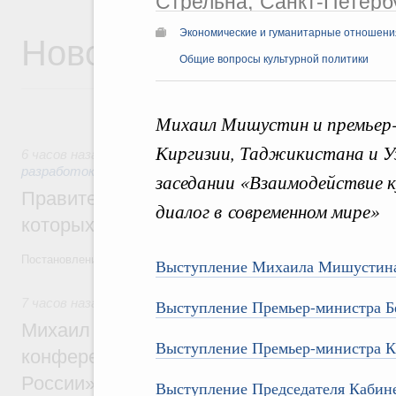
Стрельна, Санкт-Петерб
Новости
Экономические и гуманитарные отношения
Общие вопросы культурной политики
Михаил Мишустин и премьер-
Киргизии, Таджикистана и У
6 часов назад
,
Государственная политика в сфере научных
разработок
заседании «Взаимодействие к
Правительство расширило перечень пре
диалог в современном мире»
которых освобождаются от НДФЛ
Постановление от 5 августа 2026 года №978
Выступление Михаила Мишустин
7 часов назад
,
Отрасль информационных технологий
Выступление Премьер-министра Б
Михаил Мишустин дал поручения по итог
Выступление Премьер-министра К
конференции «Цифровая индустрия пр
России»
Выступление Председателя Кабине