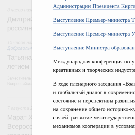
Администрации Президента Кирг
8 часов назад
,
Спорт высших достижений и массовый спо
Дмитрий Чернышенко и Михаил Дегтярёв
Выступление Премьер-министра Т
россиян с Днём физкультурника
Выступление Премьер-министра 
10 часов назад
,
Социальные инновации. Некоммерческие орг
Выступление Министра образован
Добровольчество и волонтёрство. Благотворительност
Татьяна Голикова поздравила волонтёров
Международная конференция по у
летием
креативных и творческих индустр
Заместитель Председателя Правительства Татьяна Голикова поздра
В ходе пленарного заседания «Вза
Всероссийского общественного движения «Волонтёры-медики» с 10
и глобальный диалог в современн
Вчера
состояние и перспективы развити
на сохранение общего историко-к
7 августа 2026
,
Экономика городов. Городская среда
Марат Хуснуллин провёл заседание ком
связей, развитие межгосударстве
механизмов кооперации в услови
Всероссийского конкурса лучших проект