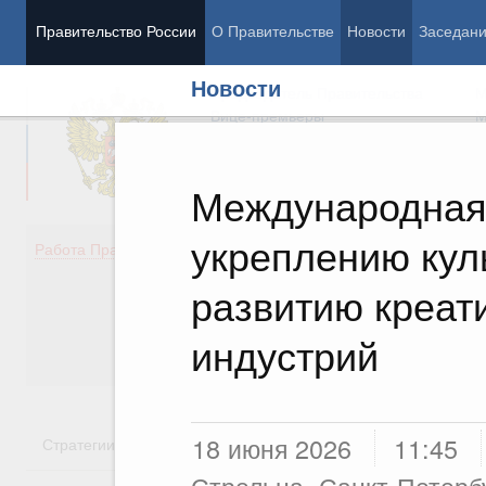
Правительство России
О Правительстве
Новости
Заседан
Новости
Председатель Правительства
М
Вице-премьеры
М
Международная
укреплению кул
Демография
Занято
Работа Правительства
Здоровье
Технол
Образование
Эконом
развитию креат
Культура
Финан
Общество
Социал
индустрий
Государство
18 июня 2026
11:45
Стратегии
Государственные программы
Национальн