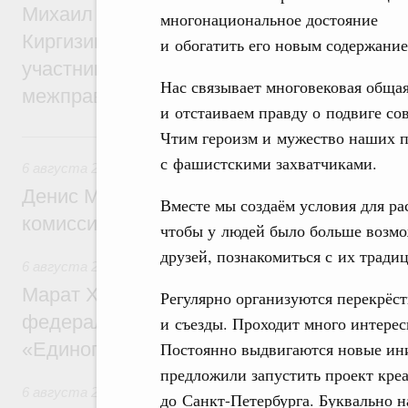
Михаил Мишустин принял участие во вст
многонациональное достояние
Киргизии Садыра Жапарова с главами де
и обогатить его новым содержание
участников заседания Евразийского
Нас связывает многовековая обща
межправительственного совета
и отстаиваем правду о подвиге со
Чтим героизм и мужество наших п
6 августа, четверг
с фашистскими захватчиками.
6 августа 2026
,
Общие вопросы промышленной политики
Денис Мантуров провёл заседание Прав
Вместе мы создаём условия для р
комиссии по промышленности
чтобы у людей было больше возмо
друзей, познакомиться с их тради
6 августа 2026
,
Регулирование в сфере строительства
Марат Хуснуллин: Более 130 социальных
Регулярно организуются перекрёс
федерального значения построено под к
и съезды. Проходит много интере
«Единого заказчика»
Постоянно выдвигаются новые ини
предложили запустить проект кре
6 августа 2026
,
Национальный проект «Инфраструктура д
до Санкт-Петербурга. Буквально 