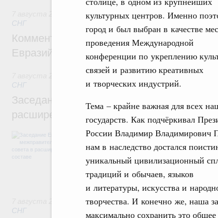
столице, в одном из крупнейших
культурных центров. Именно поэт
7 августа 2026
,
Евразийский экономический союз. Интегр
СНГ
город и был выбран в качестве ме
Комментарий Алексея Оверчука по итога
проведения Международной
Евразийского межправительственного со
конференции по укреплению куль
связей и развитию креативных
7 августа 2026
,
Евразийский экономический союз. Интегр
и творческих индустрий.
СНГ
Заседание Евразийского межправительст
Тема – крайне важная для всех на
расширенном составе
государств. Как подчёркивал През
России Владимир Владимирович 
В повестке заседания актуальные задачи 
числе совершенствование кооперации в о
нам в наследство достался поисти
регулирования и администрирования, разв
уникальный цивилизационный сп
обеспечение продовольственной безопасн
железнодорожных перевозок, формирован
традиций и обычаев, языков
рынка.
и литературы, искусства и народн
творчества. И конечно же, наша за
7 августа 2026
,
Евразийский экономический союз. Интегр
СНГ
максимально сохранить это общее