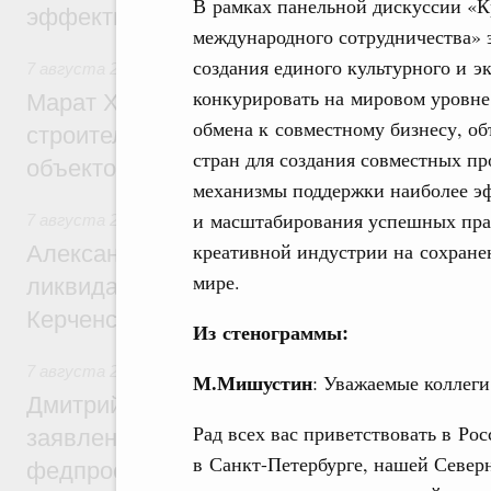
В рамках панельной дискуссии «К
эффективность поддержки сельских тер
международного сотрудничества» э
создания единого культурного и э
7 августа 2026
,
Экономика городов. Городская среда
конкурировать на мировом уровне.
Марат Хуснуллин: «Единый заказчик» з
обмена к совместному бизнесу, об
строительство и реконструкцию более 3
стран для создания совместных п
объектов
механизмы поддержки наиболее эф
и масштабирования успешных пра
7 августа 2026
,
Чрезвычайные ситуации и ликвидация их 
креативной индустрии на сохране
Александр Козлов провёл заседание пра
мире.
ликвидации последствий чрезвычайной с
Керченском проливе
Из стенограммы:
7 августа 2026
,
Среднее профессиональное образование
М.Мишустин
: Уважаемые коллеги,
Дмитрий Чернышенко: Установлен рекорд
Рад всех вас приветствовать в Рос
заявлений от абитуриентов колледжей и
в Санкт-Петербурге, нашей Север
федпроекта «Профессионалитет»