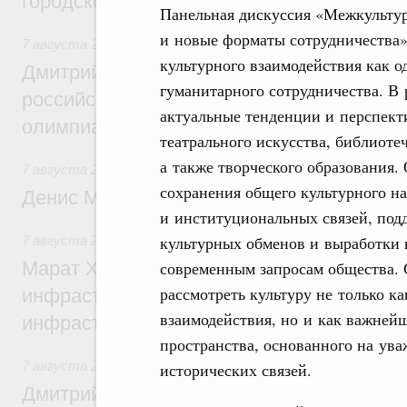
городской среды
Панельная дискуссия «Межкульту
и новые форматы сотрудничества»
7 августа 2026
,
Отрасль информационных технологий
культурного взаимодействия как 
Дмитрий Чернышенко и Сергей Кравцов 
гуманитарного сотрудничества. В 
российскую сборную с победой на Межд
актуальные тенденции и перспект
олимпиаде по искусственному интеллект
театрального искусства, библиоте
а также творческого образования.
7 августа 2026
,
Общие вопросы промышленной политики
сохранения общего культурного н
Денис Мантуров посетил Ярославскую о
и институциональных связей, под
культурных обменов и выработки 
7 августа 2026
,
Бюджеты субъектов Федерации. Межбюд
Марат Хуснуллин: 15 объектов спортивн
современным запросам общества. 
рассмотреть культуру не только к
инфраструктуры построили и обновили б
взаимодействия, но и как важней
инфраструктурным кредитам
пространства, основанного на ув
7 августа 2026
,
Развитие сельских территорий
исторических связей.
Дмитрий Патрушев: Синхронизация госп