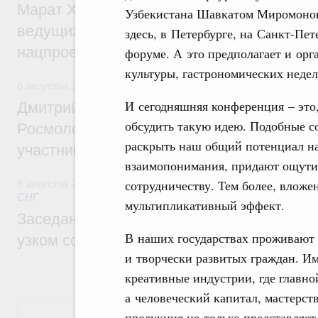
Марат Хуснуллин: Порядка 200 дорожных
Узбекистана Шавкатом Миромонов
ведущих к спортивным объектам, обновят
здесь, в Петербурге, на Санкт-П
нацпроекту «Инфраструктура для жизни
форуме. А это предполагает и ор
культуры, гастрономических неде
6 августа 2026
,
Молодёжная политика
И сегодняшняя конференция – это,
Дмитрий Чернышенко, Сергей Кравцов и
обсудить такую идею. Подобные 
Росмолодёжи Григорий Гуров поприветс
раскрыть наш общий потенциал н
участников проекта «Кольцо открытий»
взаимопонимания, придают ощут
сотрудничеству. Тем более, влож
6 августа 2026
,
Евразийский экономический союз. Интегр
СНГ
мультипликативный эффект.
Заседание Евразийского межправительст
В наших государствах проживают
узком составе
и творчески развитых граждан. И
креативные индустрии, где главн
а человеческий капитал, мастерст
Показать еще
продукция не только представляет