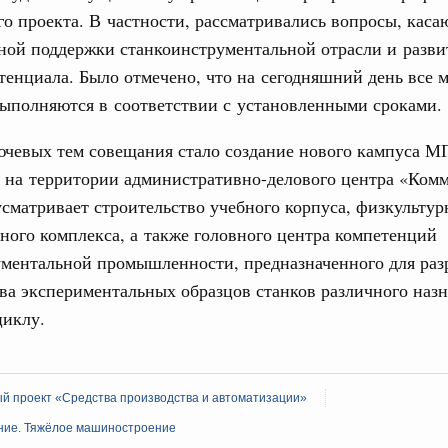
о проекта. В частности, рассматривались вопросы, кас
труктура для жизни»
даний на юге России вырос почти на треть
31
ной поддержки станкоинструментальной отрасли и разви
тенциала. Было отмечено, что на сегодняшний день все 
ровая система. Недвижимость. Оценочная деятельность
ыполняются в соответствии с установленными сроками.
С помощь
равкомиссии в управление «ДОМ.РФ»
осуществ
регионах
Для поиск
ючевых тем совещания стало создание нового кампуса 
сервисо
а территории административно-делового центра «Комм
туризм в России вырос на 4,3%, въездной –
сматривает строительство учебного корпуса, физкультур
Выбра
пери
ного комплекса, а также головного центра компетенций
оплива
ументальной промышленности, предназначенного для раз
Архи
ие по ситуации на топливном рынке
ва экспериментальных образцов станков различного наз
циклу.
ья
ы комплексного развития территорий в
Подпи
ализованы в городах ДНР
й проект «Средства производства и автоматизации»
Ежеднев
руда и поддержки занятости
ние. Тяжёлое машиностроение
о итогам стратегической сессии,
Email