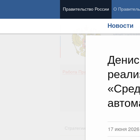
Правительство России
О Правитель
Новости
Председател
Вице-премь
Денис
реали
Де
Работа Правительства
Здо
Обр
«Сред
Кул
Об
автом
Гос
Стратегии
Государственные пр
17 июня 2026