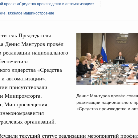
й проект «Средства производства и автоматизации»
ние. Тяжёлое машиностроение
ститель Председателя
ва Денис Мантуров провёл
Кален
о реализации национального
 августа, среда
обеспечению
тво
ПН
кого лидерства «Средства
 объектов ЖКХ обновлено в России при участии
 и автоматизации».
тии присутствовали
орий. ОЭЗ. ТОР. Моногорода
ли Минпромторга,
3
Денис Мантуров провёл сове
е по реализации проектов института
реализации национального п
, Минпросвещения,
льном округе
«Средства производства и ав
10
инэкономразвития
раслевых организаций.
17
 фестиваль молодёжи сформировал целое
 на себя ответственность за будущее
бсудили текущий статус реализации мероприятий профи
24