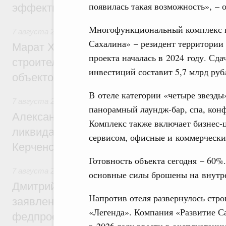
появилась такая возможность», –
эффективность поддержки сельских тер
Многофункциональный комплекс н
7 августа 2026
,
Экономика городов. Городская среда
Сахалина» – резидент территории
Марат Хуснуллин: «Единый заказчик» з
проекта началась в 2024 году. Сд
строительство и реконструкцию более 3
инвестиций составит 5,7 млрд руб
объектов
В отеле категории «четыре звезды
7 августа 2026
,
Чрезвычайные ситуации и ликвидация их 
панорамный лаундж-бар, спа, кон
Александр Козлов провёл заседание пра
Комплекс также включает бизнес-
ликвидации последствий чрезвычайной с
сервисом, офисные и коммерчески
Керченском проливе
Готовность объекта сегодня – 60%
7 августа 2026
,
Среднее профессиональное образование
основные силы брошены на внутр
Дмитрий Чернышенко: Установлен рекорд
Напротив отеля развернулось стро
заявлений от абитуриентов колледжей и
«Легенда». Компания «Развитие С
федпроекта «Профессионалитет»
в 2026 году ввести в эксплуатаци