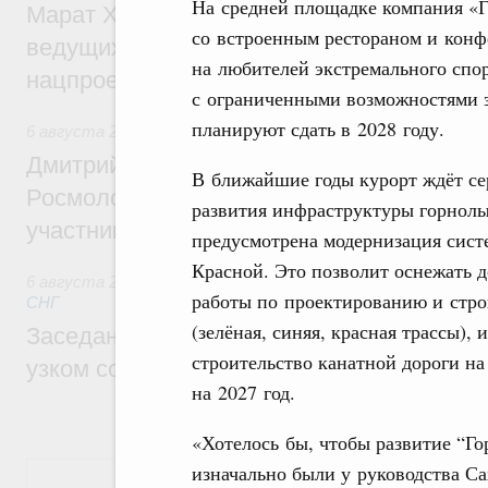
На средней площадке компания «Г
Марат Хуснуллин: Порядка 200 дорожных
со встроенным рестораном и конфе
ведущих к спортивным объектам, обновят
на любителей экстремального спор
нацпроекту «Инфраструктура для жизни
с ограниченными возможностями з
планируют сдать в 2028 году.
6 августа 2026
,
Молодёжная политика
Дмитрий Чернышенко, Сергей Кравцов и
В ближайшие годы курорт ждёт се
Росмолодёжи Григорий Гуров поприветс
развития инфраструктуры горнолы
участников проекта «Кольцо открытий»
предусмотрена модернизация сист
Красной. Это позволит оснежать д
6 августа 2026
,
Евразийский экономический союз. Интегр
работы по проектированию и стро
СНГ
(зелёная, синяя, красная трассы),
Заседание Евразийского межправительст
строительство канатной дороги на
узком составе
на 2027 год.
«Хотелось бы, чтобы развитие “Го
изначально были у руководства С
Показать еще