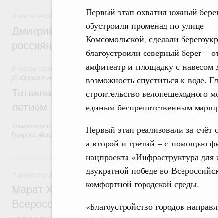
Первый этап охватил южный берег
4 часа назад
,
Спорт высших достижений и массовый спор
обустроили променад по улице
Дмитрий Чернышенко и Михаил Дегтярёв
Комсомольской, сделали берегоукр
россиян с Днём физкультурника
благоустроили северный берег – 
амфитеатр и площадку с навесом 
6 часов назад
,
Социальные инновации. Некоммерческие орга
Добровольчество и волонтёрство. Благотворительност
возможность спуститься к воде. Гл
Татьяна Голикова поздравила волонтёров
строительство велопешеходного м
единым беспрепятственным маршр
летием
Заместитель Председателя Правительства Татьяна Голикова поздра
Первый этап реализовали за счёт
Всероссийского общественного движения «Волонтёры-медики» с 10
а второй и третий – с помощью ф
нацпроекта «Инфраструктура для 
Вчера
двукратной победе во Всероссийс
7 августа 2026
,
Экономика городов. Городская среда
комфортной городской среды.
Марат Хуснуллин провёл заседание ком
Всероссийского конкурса лучших проект
«Благоустройство городов направл