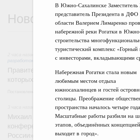
В Южно-Сахалинске Заместитель 
Новости
представитель Президента в ДФО
области Валерием Лимаренко пров
набережной реки Рогатки в Южно-
строительства многофункциональн
туристический комплекс «Горный 
2 часа назад
,
Государственная политика в сфере научных 
с инвесторами, вкладывающими ср
разработок
Правительство расширило перечень пре
Набережная Рогатки стала новым
которых освобождаются от НДФЛ
любимым местом отдыха
южносахалинцев и гостей остров
Постановление от 5 августа 2026 года №978
столицы. Преображение обществе
пространства началось четыре года
3 часа назад
,
Отрасль информационных технологий
Масштабные работы разбили на ш
Михаил Мишустин дал поручения по итог
этапов, объединённых концепцие
конференции «Цифровая индустрия пр
выходит в город».
России»