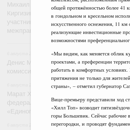
Михаил Мишустин принял участие во вст
общей протяжённостью более 41 к
Киргизии Садыра Жапарова с главами де
в гондольном и кресельном испол
участников заседания Евразийского
искусственного оснежения, 11 км 
межправительственного совета
реализующие инвестиционные про
возможностями преференциальног
6 августа, четверг
«Мы видим, как меняется облик к
6 августа 2026
,
Общие вопросы промышленной политики
проектами, а преференции террит
Денис Мантуров провёл заседание Прав
работать в комфортных условиях. 
комиссии по промышленности
притяжения не только для жителей
страны», – отметил губернатор Са
6 августа 2026
,
Регулирование в сфере строительства
Марат Хуснуллин: Более 130 социальных
Вице-премьеру представили ход с
федерального значения построено под к
«Хилл Топ» возводит пятизвёздоч
«Единого заказчика»
горы Большевик. Сейчас рабочие 
перегородки, и проводят фундамен
6 августа 2026
,
Национальный проект «Инфраструктура д