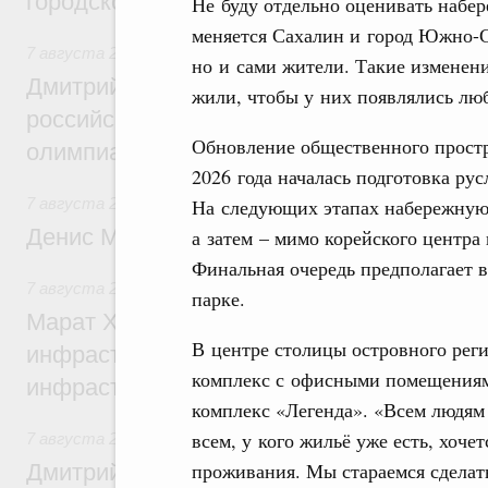
городской среды
Не буду отдельно оценивать набер
меняется Сахалин и город Южно-Са
7 августа 2026
,
Отрасль информационных технологий
но и сами жители. Такие изменени
Дмитрий Чернышенко и Сергей Кравцов 
жили, чтобы у них появлялись лю
российскую сборную с победой на Межд
Обновление общественного простр
олимпиаде по искусственному интеллект
2026 года началась подготовка ру
На следующих этапах набережную
7 августа 2026
,
Общие вопросы промышленной политики
Денис Мантуров посетил Ярославскую о
а затем – мимо корейского центра
Финальная очередь предполагает в
7 августа 2026
,
Бюджеты субъектов Федерации. Межбюд
парке.
Марат Хуснуллин: 15 объектов спортивн
В центре столицы островного рег
инфраструктуры построили и обновили б
комплекс с офисными помещениями
инфраструктурным кредитам
комплекс «Легенда». «Всем людям
всем, у кого жильё уже есть, хоч
7 августа 2026
,
Развитие сельских территорий
проживания. Мы стараемся сделать
Дмитрий Патрушев: Синхронизация госп