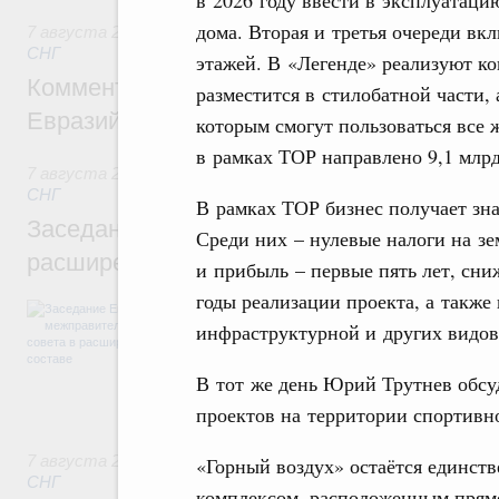
дома. Вторая и третья очереди вк
7 августа 2026
,
Евразийский экономический союз. Интегр
СНГ
этажей. В «Легенде» реализуют к
Комментарий Алексея Оверчука по итога
разместится в стилобатной части,
Евразийского межправительственного со
которым смогут пользоваться все
в рамках ТОР направлено 9,1 млрд
7 августа 2026
,
Евразийский экономический союз. Интегр
СНГ
В рамках ТОР бизнес получает зн
Заседание Евразийского межправительст
Среди них – нулевые налоги на зе
расширенном составе
и прибыль – первые пять лет, сни
годы реализации проекта, а также
В повестке заседания актуальные задачи 
числе совершенствование кооперации в о
инфраструктурной и других видов
регулирования и администрирования, разв
обеспечение продовольственной безопасн
В тот же день Юрий Трутнев обс
железнодорожных перевозок, формирован
рынка.
проектов на территории спортивн
7 августа 2026
,
Евразийский экономический союз. Интегр
«Горный воздух» остаётся единст
СНГ
комплексом, расположенным прямо 