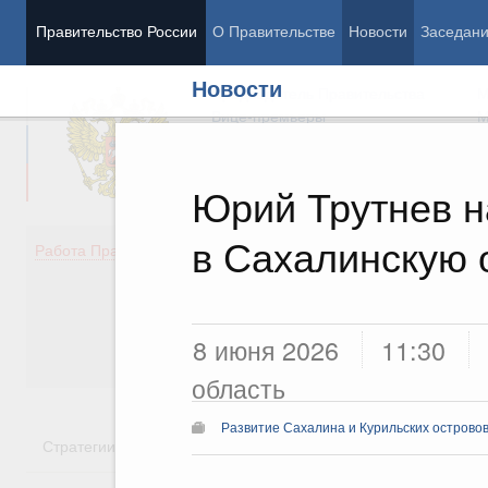
Правительство России
О Правительстве
Новости
Заседан
Новости
Председатель Правительства
М
Вице-премьеры
М
Юрий Трутнев н
в Сахалинскую 
Демография
Занято
Работа Правительства
Здоровье
Технол
Образование
Эконом
Культура
Финан
Общество
Социал
8 июня 2026
11:30
Государство
область
Развитие Сахалина и Курильских острово
Стратегии
Государственные программы
Национальн