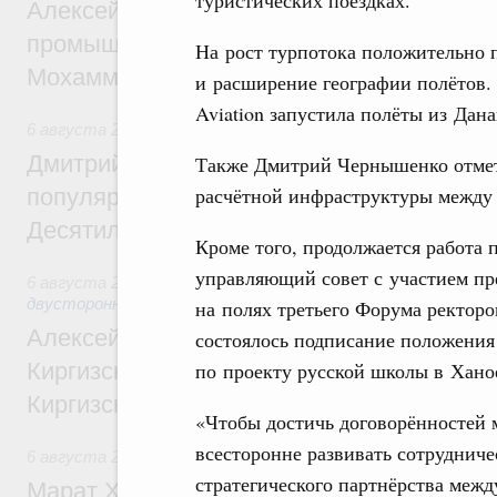
Алексей Оверчук провёл рабочую встреч
промышленности, недропользования и т
На рост турпотока положительно 
Мохаммадом Атабаком
и расширение географии полётов.
Aviation запустила полёты из Дан
6 августа 2026
,
Внутренний и въездной туризм
Дмитрий Чернышенко: Порядка 110 марш
Также Дмитрий Чернышенко отмет
расчётной инфраструктуры между 
популярного туризма в 35 регионах созд
Десятилетия науки и технологий
Кроме того, продолжается работа
управляющий совет с участием пре
6 августа 2026
,
Экономические и гуманитарные отношения
двусторонней основе
на полях третьего Форума ректор
Алексей Оверчук принял участие в работе
состоялось подписание положения 
по проекту русской школы в Хано
Киргизского экономического форума и XII
Киргизской межрегиональной конференц
«Чтобы достичь договорённостей
всесторонне развивать сотруднич
6 августа 2026
,
Дорожное хозяйство
стратегического партнёрства межд
Марат Хуснуллин: На двух скоростных т