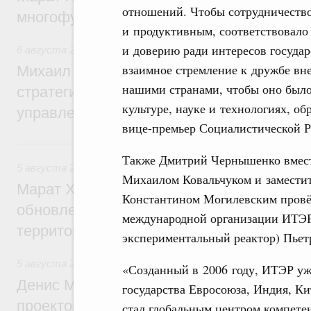
отношений. Чтобы сотрудничеств
многофункциональные зоны дорожного с
и продуктивным, соответствовал
и доверию ради интересов государ
6 августа 2026
,
Технологическое развитие. Инновации
взаимное стремление к дружбе вн
Михаил Мишустин дал поручения по ито
нашими странами, чтобы оно было
стратегической сессии о совершенствов
культуре, науке и технологиях, об
управления научно-технологическим раз
вице-премьер Социалистической Р
5 августа, среда
Также Дмитрий Чернышенко вмест
5 августа 2026
,
Жилищно-коммунальное хозяйство
Михаилом Ковальчуком и замести
Марат Хуснуллин: Более 4,3 тыс. объек
Константином Могилевским провё
обновлено в России при участии Фонда 
международной организации ИТЭ
территорий
экспериментальный реактор) Пьет
5 августа 2026
,
Инструменты развития территорий. ОЭЗ.
«Созданный в 2006 году, ИТЭР уже
Денис Мантуров провёл совещание по р
государства Евросоюза, Индия, К
проектов института кураторства в Ураль
стал глобальным центром компете