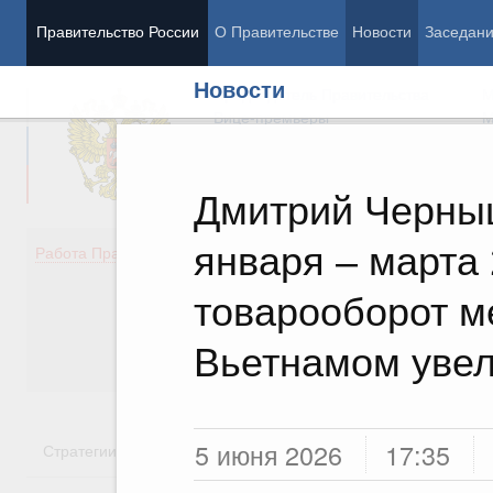
Правительство России
О Правительстве
Новости
Заседан
Новости
Председатель Правительства
М
Вице-премьеры
М
Дмитрий Черныш
января – марта 
Демография
Занято
Работа Правительства
Здоровье
Технол
Образование
Эконом
товарооборот м
Культура
Финан
Общество
Социал
Вьетнамом уве
Государство
5 июня 2026
17:35
Стратегии
Государственные программы
Национальн