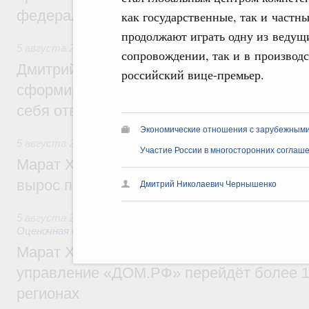
федеральном округе
как государственные, так и частн
продолжают играть одну из ведущ
5 августа 2026
,
Молодёжная политика
сопровождении, так и в производс
Дмитрий Чернышенко: Всемирный фести
российский вице-премьер.
сформировал целое сообщество людей, 
себя ответственность за будущее
Экономические отношения с зарубежными 
5 августа 2026
,
Национальный проект «Инфраструктура д
Участие России в многосторонних соглаш
Марат Хуснуллин: Ввод нежилых зданий 
вырос почти на треть
Дмитрий Николаевич Чернышенко
5 августа 2026
,
Земельные отношения. Кадастровая сист
Оценочная деятельность
Марат Хуснуллин: По решению правкоми
управление «ДОМ.РФ» перейдёт более 16
регионах