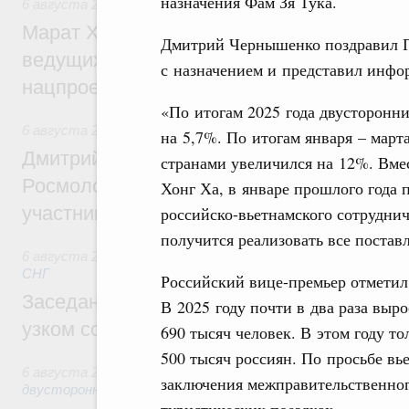
назначения Фам Зя Тука.
6 августа 2026
,
Национальный проект «Инфраструктура д
Марат Хуснуллин: Порядка 200 дорожных
Дмитрий Чернышенко поздравил П
ведущих к спортивным объектам, обновят
с назначением и представил инфо
нацпроекту «Инфраструктура для жизни
«По итогам 2025 года двусторонн
6 августа 2026
,
Молодёжная политика
на 5,7%. По итогам января – март
Дмитрий Чернышенко, Сергей Кравцов и
странами увеличился на 12%. Вм
Росмолодёжи Григорий Гуров поприветс
Хонг Ха, в январе прошлого года
участников проекта «Кольцо открытий»
российско-вьетнамского сотрудниче
получится реализовать все поста
6 августа 2026
,
Евразийский экономический союз. Интегр
СНГ
Российский вице-премьер отметил
Заседание Евразийского межправительст
В 2025 году почти в два раза выр
узком составе
690 тысяч человек. В этом году т
500 тысяч россиян. По просьбе вь
6 августа 2026
,
Экономические отношения с зарубежными 
заключения межправительственног
двусторонней основе
туристических поездках.