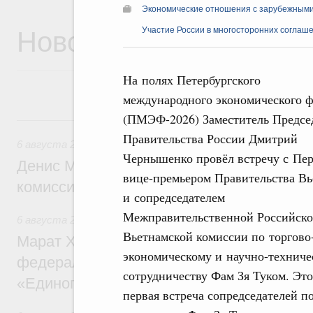
Экономические отношения с зарубежными 
Новости
Участие России в многосторонних соглаш
На полях Петербургского
международного экономического 
(ПМЭФ-2026) Заместитель Предсе
6 августа, четверг
Правительства России Дмитрий
6 августа 2026
,
Общие вопросы промышленной политики
Чернышенко провёл встречу с Пе
Денис Мантуров провёл заседание Прав
вице-премьером Правительства Вь
комиссии по промышленности
и сопредседателем
Межправительственной Российско
6 августа 2026
,
Регулирование в сфере строительства
Вьетнамской комиссии по торгово
Марат Хуснуллин: Более 130 социальных
экономическому и научно-техниче
федерального значения построено под к
сотрудничеству Фам Зя Туком. Это
«Единого заказчика»
первая встреча сопредседателей п